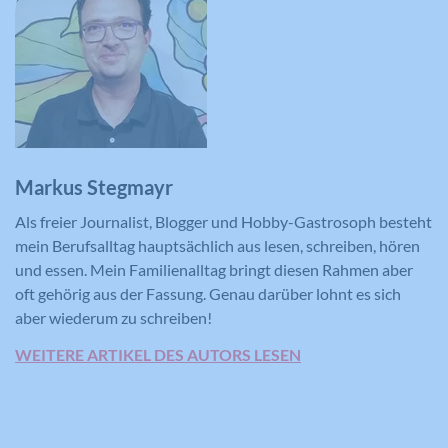
Anbieter
YouTube
Laufzeit
390 Tage
Verwendet von Google DoubleClick, um
die Handlungen des Benutzers auf der
Webseite nach der Anzeige oder dem
Klicken auf eine der Anzeigen des
Markus Stegmayr
Zweck
Anbieters zu registrieren und zu
melden, mit dem Zweck der Messung
Als freier Journalist, Blogger und Hobby-Gastrosoph besteht
der Wirksamkeit einer Werbung und
mein Berufsalltag hauptsächlich aus lesen, schreiben, hören
der Anzeige zielgerichteter Werbung
und essen. Mein Familienalltag bringt diesen Rahmen aber
für den Benutzer.
oft gehörig aus der Fassung. Genau darüber lohnt es sich
aber wiederum zu schreiben!
WEITERE ARTIKEL DES AUTORS LESEN
Name
CONSENT
Anbieter
YouTube