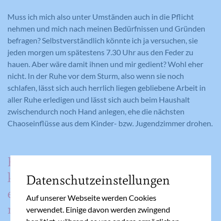
Muss ich mich also unter Umständen auch in die Pflicht
nehmen und mich nach meinen Bedürfnissen und Gründen
befragen? Selbstverständlich könnte ich ja versuchen, sie
jeden morgen um spätestens 7.30 Uhr aus den Feder zu
hauen. Aber wäre damit ihnen und mir gedient? Wohl eher
nicht. In der Ruhe vor dem Sturm, also wenn sie noch
schlafen, lässt sich auch herrlich liegen gebliebene Arbeit in
aller Ruhe erledigen und lässt sich auch beim Haushalt
zwischendurch noch Hand anlegen, ehe die nächsten
Chaoseinflüsse aus dem Kinder- bzw. Jugendzimmer drohen.
Fakt ist einfach: Ganz richtig
kann man es als Elternteil
Datenschutzeinstellungen
eigentlich in dieser Frage nie
Auf unserer Webseite werden Cookies
machen.
verwendet. Einige davon werden zwingend
benötigt, während es uns andere ermöglichen,