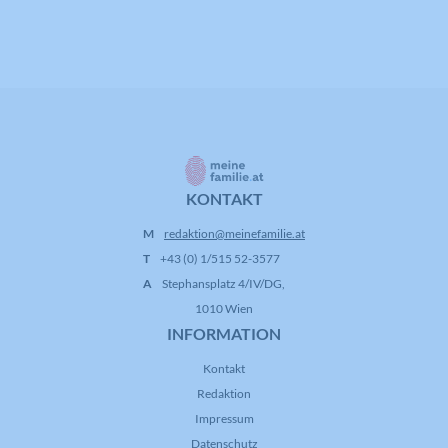
Laufzeit
16 Jahre
Registriert anonyme statistische Daten
Zweck
zum Abspielverhalten von Videos.
KONTAKT
M
redaktion@meinefamilie.at
T
+43 (0) 1/515 52-3577
A
Stephansplatz 4/IV/DG,
1010 Wien
INFORMATION
Kontakt
Redaktion
Impressum
Datenschutz