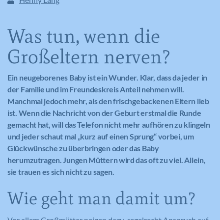
Was tun, wenn die
Großeltern nerven?
Ein neugeborenes Baby ist ein Wunder. Klar, dass da jeder in
der Familie und im Freundeskreis Anteil nehmen will.
Manchmal jedoch mehr, als den frischgebackenen Eltern lieb
ist. Wenn die Nachricht von der Geburt erstmal die Runde
gemacht hat, will das Telefon nicht mehr aufhören zu klingeln
und jeder schaut mal „kurz auf einen Sprung“ vorbei, um
Glückwünsche zu überbringen oder das Baby
herumzutragen. Jungen Müttern wird das oft zu viel. Allein,
sie trauen es sich nicht zu sagen.
Wie geht man damit um?
Vor allem Großmütter neigen dazu, regelrecht Anspruch auf