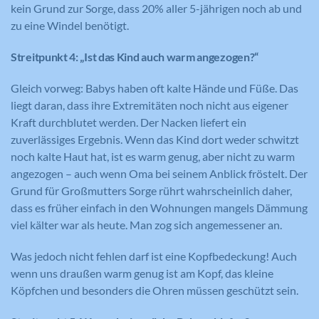
kein Grund zur Sorge, dass 20% aller 5-jährigen noch ab und
Name
GPS
zu eine Windel benötigt.
Name
_gid
Anbieter
YouTube
Streitpunkt 4: „Ist das Kind auch warm angezogen?“
Anbieter
Google Analytics
Laufzeit
1 Tag
Gleich vorweg: Babys haben oft kalte Hände und Füße. Das
Laufzeit
1 Tag
liegt daran, dass ihre Extremitäten noch nicht aus eigener
Registriert eine eindeutige ID auf
Kraft durchblutet werden. Der Nacken liefert ein
mobilen Geräten, um Tracking
Registriert eine eindeutige ID, die
Zweck
zuverlässiges Ergebnis. Wenn das Kind dort weder schwitzt
basierend auf dem geografischen GPS-
verwendet wird, um statistische Daten
Zweck
noch kalte Haut hat, ist es warm genug, aber nicht zu warm
Standort zu ermöglichen.
dazu, wie der Besucher die Website
angezogen – auch wenn Oma bei seinem Anblick fröstelt. Der
nutzt, zu generieren.
Grund für Großmutters Sorge rührt wahrscheinlich daher,
dass es früher einfach in den Wohnungen mangels Dämmung
Name
VISITOR_INFO1_LIVE
viel kälter war als heute. Man zog sich angemessener an.
Name
_ga
Anbieter
YouTube
Was jedoch nicht fehlen darf ist eine Kopfbedeckung! Auch
Anbieter
Google Analytics
wenn uns draußen warm genug ist am Kopf, das kleine
Laufzeit
179 Tage
Köpfchen und besonders die Ohren müssen geschützt sein.
Laufzeit
2 Jahre
Versucht, die Benutzerbandbreite auf