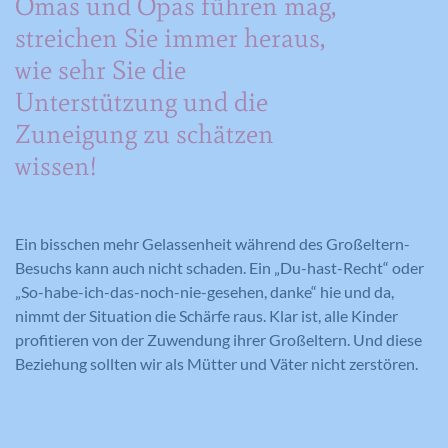
Omas und Opas führen mag,
streichen Sie immer heraus,
Laufzeit
390 Tage
wie sehr Sie die
Verwendet von Google DoubleClick, um
Unterstützung und die
die Handlungen des Benutzers auf der
Webseite nach der Anzeige oder dem
Zuneigung zu schätzen
Klicken auf eine der Anzeigen des
wissen!
Zweck
Anbieters zu registrieren und zu
melden, mit dem Zweck der Messung
der Wirksamkeit einer Werbung und
der Anzeige zielgerichteter Werbung
Ein bisschen mehr Gelassenheit während des Großeltern-
für den Benutzer.
Besuchs kann auch nicht schaden. Ein „Du-hast-Recht“ oder
„So-habe-ich-das-noch-nie-gesehen, danke“ hie und da,
nimmt der Situation die Schärfe raus. Klar ist, alle Kinder
profitieren von der Zuwendung ihrer Großeltern. Und diese
Name
CONSENT
Beziehung sollten wir als Mütter und Väter nicht zerstören.
Anbieter
YouTube
Laufzeit
16 Jahre