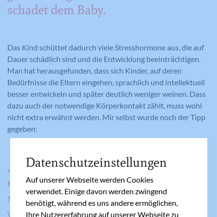
schadet dem Baby.
Das Kind schüttet dadurch viele Stresshormone aus, die auf
Dauer schädlich sind und die Entwicklung beeinträchtigen.
Man hat herausgefunden, dass sich Kinder, auf deren
Bedürfnisse die Eltern eingehen, sprachlich und intellektuell
besser entwickeln und später deutlich weniger weinen. Dass
dazu auch der notwendige Körperkontakt zählt, muss wohl
nicht extra erwähnt werden. Mir selbst wurde noch der Tipp
gegeben:
Datenschutzeinstellungen
„Wenn’s nicht alleine
einschlafen will, lass es
Auf unserer Webseite werden Cookies
verwendet. Einige davon werden zwingend
schreien, dann wird’s schon
benötigt, während es uns andere ermöglichen,
von selber müde und
Ihre Nutzererfahrung auf unserer Webseite zu