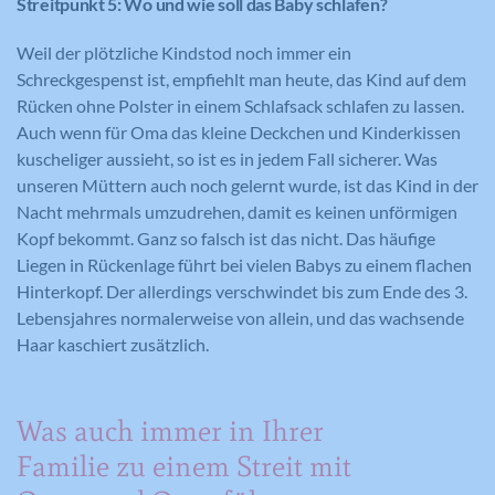
Streitpunkt 5: Wo und wie soll das Baby schlafen?
Zweck
Seiten mit integrierten YouTube-Videos
Registriert eine eindeutige ID, die
zu schätzen.
verwendet wird, um statistische Daten
Weil der plötzliche Kindstod noch immer ein
Zweck
dazu, wie der Besucher die Website
Schreckgespenst ist, empfiehlt man heute, das Kind auf dem
nutzt, zu generieren.
Rücken ohne Polster in einem Schlafsack schlafen zu lassen.
Auch wenn für Oma das kleine Deckchen und Kinderkissen
Name
YSC
kuscheliger aussieht, so ist es in jedem Fall sicherer. Was
unseren Müttern auch noch gelernt wurde, ist das Kind in der
Anbieter
YouTube
Nacht mehrmals umzudrehen, damit es keinen unförmigen
Kopf bekommt. Ganz so falsch ist das nicht. Das häufige
Laufzeit
Session
Liegen in Rückenlage führt bei vielen Babys zu einem flachen
Registriert eine eindeutige ID, um
Hinterkopf. Der allerdings verschwindet bis zum Ende des 3.
Zweck
Statistiken der Videos von YouTube, die
Lebensjahres normalerweise von allein, und das wachsende
der Benutzer gesehen hat, zu behalten.
Haar kaschiert zusätzlich.
Was auch immer in Ihrer
Name
IDE
Familie zu einem Streit mit
Anbieter
YouTube