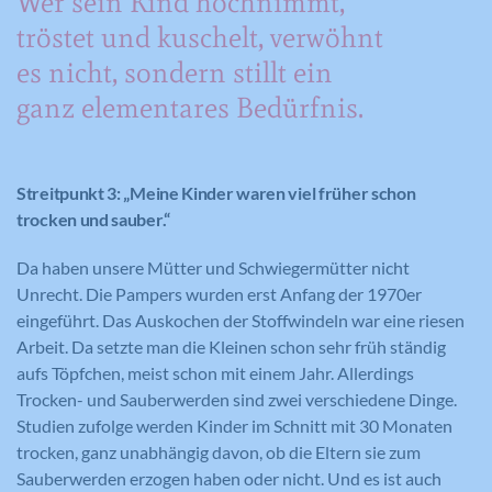
Wer sein Kind hochnimmt,
Externe Medien
Anbieter
Google Analytics
tröstet und kuschelt, verwöhnt
Diese Cookies werden dazu verwendet, die
Anbieter
Meine Familie
Besucher all unserer Websites nachzuverfolgen.
es nicht, sondern stillt ein
Laufzeit
1 Minute
Sie können dazu verwendet werden, ein Profil des
Laufzeit
Session
ganz elementares Bedürfnis.
Such- und/oder Navigationsverlaufs jedes
Wird von Google Analytics verwendet,
Zweck
um die Anforderungsrate
Besuchers zu erstellen. Es können identifizierbare
Eindeutige ID, die die Sitzung des
Zweck
einzuschränken.
oder eindeutige Daten gesammelt werden.
Benutzers identifiziert.
Streitpunkt 3: „Meine Kinder waren viel früher schon
Anonymisierte Daten werden evtl. mit Dritten
trocken und sauber.“
geteilt.
Cookie-Informationen anzeigen
Name
NID
Name
_gat
Name
cookie_optin
Da haben unsere Mütter und Schwiegermütter nicht
Unrecht. Die Pampers wurden erst Anfang der 1970er
Anbieter
Google Maps
Anbieter
Google Analytics
Anbieter
Meine Familie
eingeführt. Das Auskochen der Stoffwindeln war eine riesen
Arbeit. Da setzte man die Kleinen schon sehr früh ständig
Laufzeit
6 Monate
Laufzeit
1 Minute
Laufzeit
1 Jahr
aufs Töpfchen, meist schon mit einem Jahr. Allerdings
Trocken- und Sauberwerden sind zwei verschiedene Dinge.
Wird zum Entsperren von Google Maps
Wird von Google Analytics verwendet,
Dieses Cookie wird verwendet, um Ihre
Zweck
Studien zufolge werden Kinder im Schnitt mit 30 Monaten
Inhalten verwendet.
Zweck
um die Anforderungsrate
Zweck
Cookie-Einstellungen für diese Website
trocken, ganz unabhängig davon, ob die Eltern sie zum
einzuschränken.
zu speichern.
Sauberwerden erzogen haben oder nicht. Und es ist auch