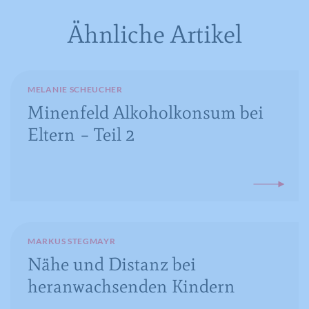
Registriert anonyme statistische Daten
Zweck
Ähnliche Artikel
zum Abspielverhalten von Videos.
MELANIE SCHEUCHER
Minenfeld Alkoholkonsum bei
Eltern – Teil 2
MARKUS STEGMAYR
Nähe und Distanz bei
heranwachsenden Kindern