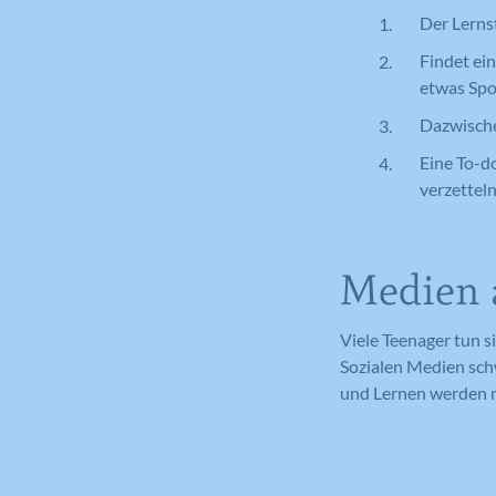
Der Lernst
Findet ein
etwas Spor
Dazwische
Eine To-do
verzettel
Medien a
Viele Teenager tun 
Sozialen Medien schw
und Lernen werden m