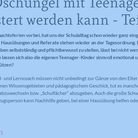
schungel mit Teenag
tert werden kann - Tei
achtsferien vorbei, hat uns der Schulalltag schon wieder ganz e
s, Hausübungen und Referate stehen wieder an der Tagesordnung. 
ben selbstständig und pflichtbewusst zu stellen, lässt bei nicht w
lassen sich also die eigenen Teenager-Kinder sinnvoll emotional u
ützen?
ul- und Lerncoach müssen nicht unbedingt zur Gänze von den El
enen Wissensgebieten und pädagogischem Geschick, tut es manchma
bzuwechseln bzw. „Schulfächer“ abzugeben. Auch die große Schw
zugsperson kann Nachhilfe geben, bei einer Hausübung helfen oder
n