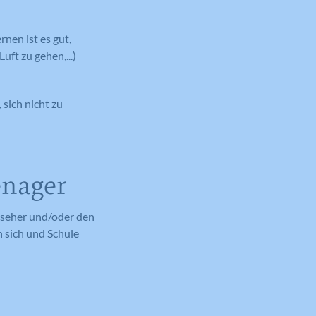
nen ist es gut,
uft zu gehen,...)
 sich nicht zu
enager
nseher und/oder den
n sich und Schule