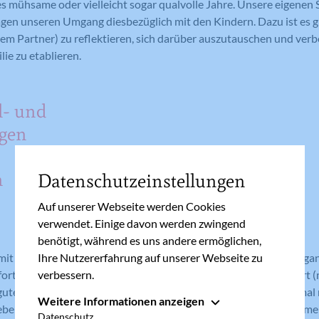
s mühsame oder vielleicht sogar qualvolle Jahre. Unsere eigenen 
gen unseren Umgang diesbezüglich mit den Kindern. Dazu ist es gu
dem Partner) zu reflektieren, sich darüber auszutauschen und ve
ie zu etablieren.
l- und
ägen
n
Datenschutzeinstellungen
Auf unserer Webseite werden Cookies
verwendet. Einige davon werden zwingend
benötigt, während es uns andere ermöglichen,
 mit den Jahren und in meiner Herkunftsfamilie einen guten Umga
Ihre Nutzererfahrung auf unserer Webseite zu
fortgeschrittenen Alter habe ich effektives Lernen perfektioniert 
verbessern.
ute Ergebnisse lukrieren ;-)). Mein Mann war – und ist manchmal
Weitere Informationen anzeigen
ieber“. Daher übernehme ich bei uns Großteils das Schulmanagem
Essenziell
Datenschutz