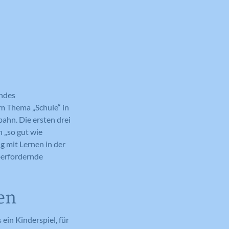
indes
m Thema „Schule“ in
ahn. Die ersten drei
n „so gut wie
 mit Lernen in der
berfordernde
en
ein Kinderspiel, für