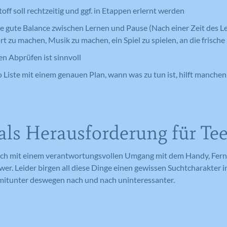
Anbieter
Google Analytics
off soll rechtzeitig und ggf. in Etappen erlernt werden
Laufzeit
1 Tag
e gute Balance zwischen Lernen und Pause (Nach einer Zeit des Ler
Laufzeit
1 Tag
t zu machen, Musik zu machen, ein Spiel zu spielen, an die frische L
Registriert eine eindeutige ID auf
mobilen Geräten, um Tracking
Registriert eine eindeutige ID, die
Zweck
n Abprüfen ist sinnvoll
basierend auf dem geografischen GPS-
verwendet wird, um statistische Daten
Zweck
Standort zu ermöglichen.
 Liste mit einem genauen Plan, wann was zu tun ist, hilft manchen,
dazu, wie der Besucher die Website
nutzt, zu generieren.
n
Name
VISITOR_INFO1_LIVE
ls Herausforderung für Te
Name
_ga
Anbieter
YouTube
Anbieter
Google Analytics
sich mit einem verantwortungsvollen Umgang mit dem Handy, Fer
Laufzeit
179 Tage
er. Leider birgen all diese Dinge einen gewissen Suchtcharakter i
Laufzeit
2 Jahre
itunter deswegen nach und nach uninteressanter.
Versucht, die Benutzerbandbreite auf
Zweck
Seiten mit integrierten YouTube-Videos
Registriert eine eindeutige ID, die
zu schätzen.
verwendet wird, um statistische Daten
Zweck
dazu, wie der Besucher die Website