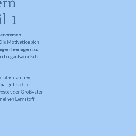
ern
l 1
ingenommen.
Die Motivation sich
enigen Teenagern zu
nd organisatorisch
tern übernommen
l gut, sich in
ester, der Großvater
 einen Lernstoff