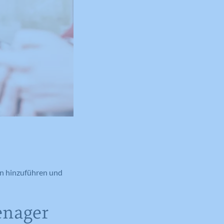
en hinzuführen und
enager