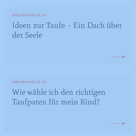
melden, mit dem Zweck der Messung
der Wirksamkeit einer Werbung und
MEINEFAMILIE.AT
der Anzeige zielgerichteter Werbung
Ideen zur Taufe – Ein Dach über
für den Benutzer.
der Seele
Name
CONSENT
Anbieter
YouTube
Laufzeit
16 Jahre
MEINEFAMILIE.AT
Wie wähle ich den richtigen
Registriert anonyme statistische Daten
Zweck
zum Abspielverhalten von Videos.
Taufpaten für mein Kind?