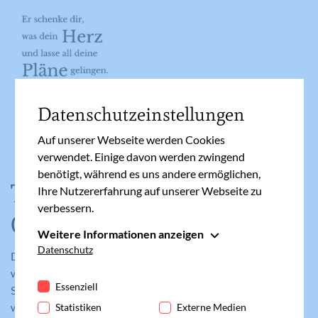
Datenschutzeinstellungen
Auf unserer Webseite werden Cookies
verwendet. Einige davon werden zwingend
benötigt, während es uns andere ermöglichen,
Taufsprüche stärken den
Ihre Nutzererfahrung auf unserer Webseite zu
verbessern.
Glauben
Weitere Informationen anzeigen
Essenziell
Datenschutz
Der Glaube, in den das Kind mit der Taufe eingeführt
Essenzielle Cookies werden für grundlegende
wird, kann in Taufsprüchen zum Ausdruck gebracht werden.
Funktionen der Webseite benötigt. Dadurch ist
Essenziell
Schön sind hier auch biblische Bilder wie „Du bist der Töpfer,
gewährleistet, dass die Webseite einwandfrei
wir sind der Ton“ oder das „Du bist das Licht der Welt“.
Statistiken
Externe Medien
funktioniert.