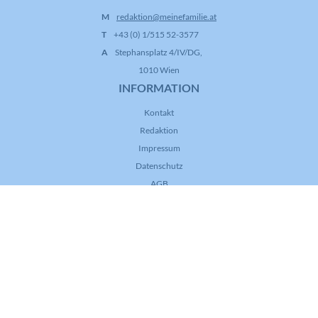
M
redaktion@meinefamilie.at
T
+43 (0) 1/515 52-3577
A
Stephansplatz 4/IV/DG,
1010 Wien
INFORMATION
Kontakt
Redaktion
Impressum
Datenschutz
AGB
FOLGE UNS!
© Copyright 2026 Katholische Kirche Österreich