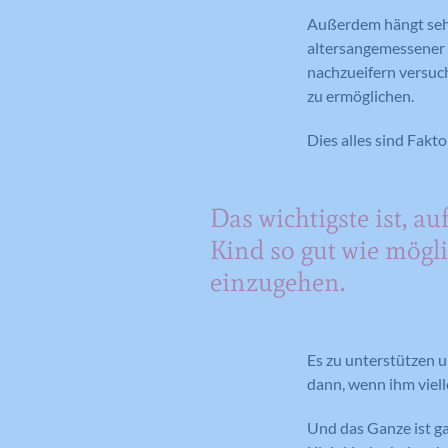
Außerdem hängt sehr 
altersangemessener S
nachzueifern versuc
zu ermöglichen.
Dies alles sind Fakto
Das wichtigste ist, au
Kind so gut wie mögl
einzugehen.
Es zu unterstützen u
dann, wenn ihm viell
Und das Ganze ist ga