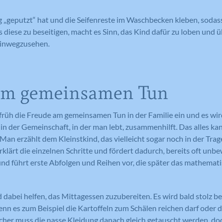
Laufzeit
Session
Such- und/oder Navigationsverlaufs jedes
Wird von Google Analytics verwendet,
g „geputzt“ hat und die Seifenreste im Waschbecken kleben, sodas
Zweck
um die Anforderungsrate
Besuchers zu erstellen. Es können identifizierbare
Eindeutige ID, die die Sitzung des
Zweck
diese zu beseitigen, macht es Sinn, das Kind dafür zu loben und ü
einzuschränken.
oder eindeutige Daten gesammelt werden.
Benutzers identifiziert.
hinwegzusehen.
Anonymisierte Daten werden evtl. mit Dritten
geteilt.
Cookie-Informationen anzeigen
Name
NID
Name
_gat
Name
cookie_optin
am gemeinsamen Tun
Anbieter
Google Maps
Anbieter
Google Analytics
Anbieter
Meine Familie
ts früh die Freude am gemeinsamen Tun in der Familie ein und es wi
Laufzeit
6 Monate
Laufzeit
1 Minute
Laufzeit
1 Jahr
n in der Gemeinschaft, in der man lebt, zusammenhilft. Das alles ka
Man erzählt dem Kleinstkind, das vielleicht sogar noch in der Trag
Wird zum Entsperren von Google Maps
Wird von Google Analytics verwendet,
Dieses Cookie wird verwendet, um Ihre
Zweck
klärt die einzelnen Schritte und fördert dadurch, bereits oft unbe
Inhalten verwendet.
Zweck
um die Anforderungsrate
Zweck
Cookie-Einstellungen für diese Website
nd führt erste Abfolgen und Reihen vor, die später das mathemat
einzuschränken.
zu speichern.
 dabei helfen, das Mittagessen zuzubereiten. Es wird bald stolz be
Name
GPS
nn es zum Beispiel die Kartoffeln zum Schälen reichen darf oder dab
Name
_gid
Anbieter
YouTube
cher muss die nasse Kleidung danach gleich getauscht werden, do