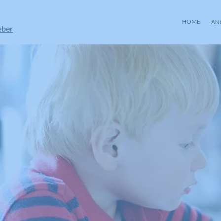
HOME
AN
eber