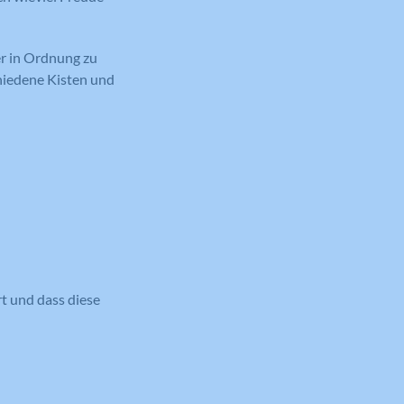
er in Ordnung zu
chiedene Kisten und
rt und dass diese