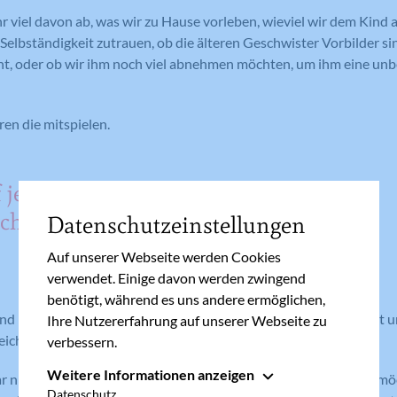
viel davon ab, was wir zu Hause vorleben, wieviel wir dem Kind 
elbständigkeit zutrauen, ob die älteren Geschwister Vorbilder si
ht, oder ob wir ihm noch viel abnehmen möchten, um ihm eine un
ren die mitspielen.
f jedes
ich
Datenschutzeinstellungen
Auf unserer Webseite werden Cookies
verwendet. Einige davon werden zwingend
benötigt, während es uns andere ermöglichen,
nd ihm die Sicherheit zu vermitteln, dass wir es bei jedem Schritt 
Ihre Nutzererfahrung auf unserer Webseite zu
eicht mache Dinge schwerfallen.
verbessern.
Weitere Informationen anzeigen
r nicht so schwer und kompliziert, wie man vielleicht erwarten 
Essenziell
Datenschutz