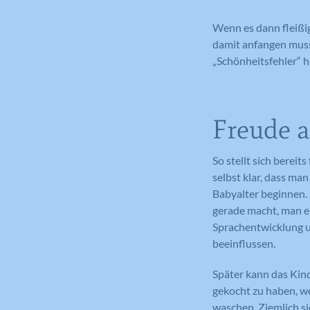
Wenn es dann fleißi
damit anfangen muss 
„Schönheitsfehler“ 
Freude 
So stellt sich berei
selbst klar, dass ma
Babyalter beginnen. 
gerade macht, man er
Sprachentwicklung u
beeinflussen.
Später kann das Kind
gekocht zu haben, we
waschen. Ziemlich si