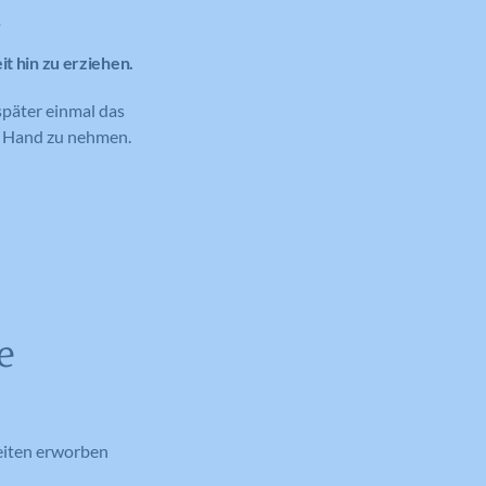
n
it hin zu erziehen.
päter einmal das
die Hand zu nehmen.
e
keiten erworben