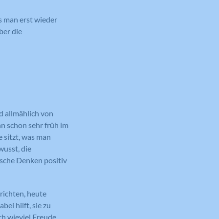
s man erst wieder
ber die
rd allmählich von
nn schon sehr früh im
e sitzt, was man
wusst, die
ische Denken positiv
richten, heute
ei hilft, sie zu
ch wieviel Freude