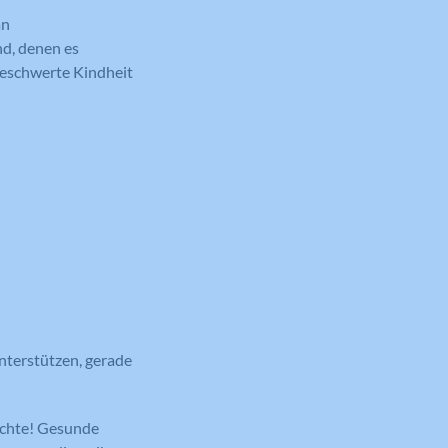
an
nd, denen es
beschwerte Kindheit
unterstützen, gerade
möchte! Gesunde