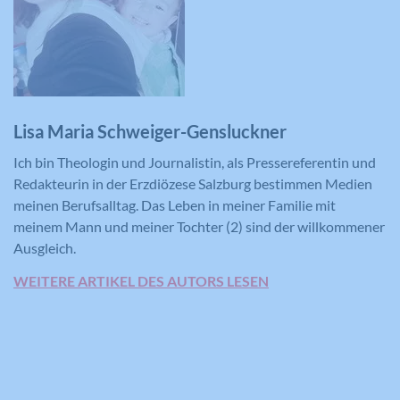
Versucht, die Benutzerbandbreite auf
Zweck
Seiten mit integrierten YouTube-Videos
Registriert eine eindeutige ID, die
zu schätzen.
verwendet wird, um statistische Daten
Zweck
dazu, wie der Besucher die Website
nutzt, zu generieren.
Name
YSC
Lisa Maria Schweiger-Gensluckner
Ich bin Theologin und Journalistin, als Pressereferentin und
Anbieter
YouTube
Redakteurin in der Erzdiözese Salzburg bestimmen Medien
Laufzeit
Session
meinen Berufsalltag. Das Leben in meiner Familie mit
meinem Mann und meiner Tochter (2) sind der willkommener
Registriert eine eindeutige ID, um
Ausgleich.
Zweck
Statistiken der Videos von YouTube, die
WEITERE ARTIKEL DES AUTORS LESEN
der Benutzer gesehen hat, zu behalten.
Name
IDE
Anbieter
YouTube