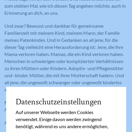
zum siebten Mal, wie ich diesen Tag angehen möchte, auch in
Erinnerung an dich, an uns.
Und zwar? Bewusst und dankbar für gemeinsame
Familienzeit mit meinem Kind, meinem Mann, der Familie
meines Patenkindes. Und in Gedanken an all jene, für die
dieser Tag vielleicht eine Herausforderung ist: Jene, die ihre
Mama verloren haben. Mamas, die ein Kind verloren haben.
Menschen in schwierigen oder komplizierten Verhältnissen
zu ihren Müttern oder Kindern. Adoptiv- und Pflegemütter
und -kinder. Mütter, die mit ihrer Mutterschaft hadern. Und
all jene, die ungewollt schwanger oder ungewollt kinderlos
sind.
Datenschutzeinstellungen
Mama, du hast recht. Sie alle verdienen unsere
Aufmerksamkeit an allen 365 Tagen im Jahr.
Auf unserer Webseite werden Cookies
verwendet. Einige davon werden zwingend
Alles Liebe zum Muttertag!
benötigt, während es uns andere ermöglichen,