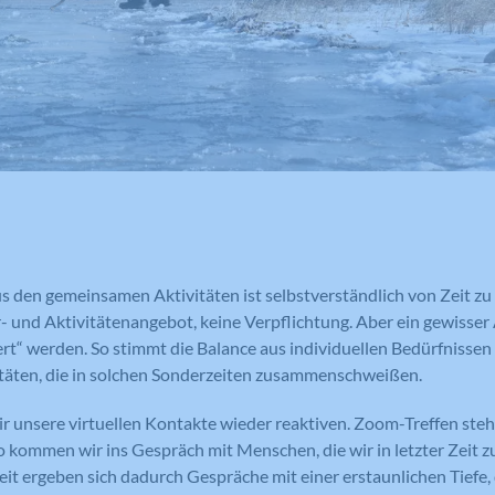
Zweck
einzuschränken.
oder eindeutige Daten gesammelt werden.
Benutzers identifiziert.
Anonymisierte Daten werden evtl. mit Dritten
geteilt.
Cookie-Informationen anzeigen
Name
NID
Name
_gat
Name
cookie_optin
Anbieter
Google Maps
Anbieter
Google Analytics
Anbieter
Meine Familie
Laufzeit
6 Monate
Laufzeit
1 Minute
Laufzeit
1 Jahr
Wird zum Entsperren von Google Maps
Wird von Google Analytics verwendet,
Dieses Cookie wird verwendet, um Ihre
Zweck
Inhalten verwendet.
Zweck
um die Anforderungsrate
Zweck
Cookie-Einstellungen für diese Website
s den gemeinsamen Aktivitäten ist selbstverständlich von Zeit zu Z
einzuschränken.
zu speichern.
ur- und Aktivitätenangebot, keine Verpflichtung. Aber ein gewisse
rt“ werden. So stimmt die Balance aus individuellen Bedürfniss
äten, die in solchen Sonderzeiten zusammenschweißen.
Name
GPS
Name
_gid
 unsere virtuellen Kontakte wieder reaktiven. Zoom-Treffen stehe
Anbieter
YouTube
 kommen wir ins Gespräch mit Menschen, die wir in letzter Zeit 
Anbieter
Google Analytics
eit ergeben sich dadurch Gespräche mit einer erstaunlichen Tiefe, 
Laufzeit
1 Tag