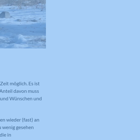
eit möglich. Es ist
r Anteil davon muss
en und Wünschen und
n wieder (fast) an
zu wenig gesehen
die in