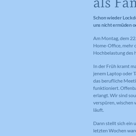
als Fa
Schon wieder Lockdo
uns nicht ermüden od
Am Montag, dem 22. 
Home-Office, mehr o
Hochbelastung des
In der Früh kramt ma
jenem Laptop oder Ta
das berufliche Meeti
funktioniert. Offen
erlangt. Wir sind so
verspüren, wischen w
läuft.
Dann stellt sich ein
letzten Wochen waren 