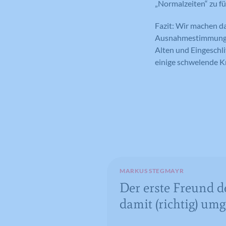
„Normalzeiten“ zu f
Fazit: Wir machen da
Ausnahmestimmung vi
Alten und Eingeschli
einige schwelende Kr
MARKUS STEGMAYR
Der erste Freund d
damit (richtig) um