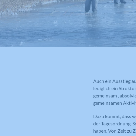
Auch ein Ausstieg au
lediglich ein Strukt
gemeinsam „absolvie
gemeinsamen Aktivit
Dazu kommt, dass wir
der Tagesordnung. So
haben. Von Zeit zu Z