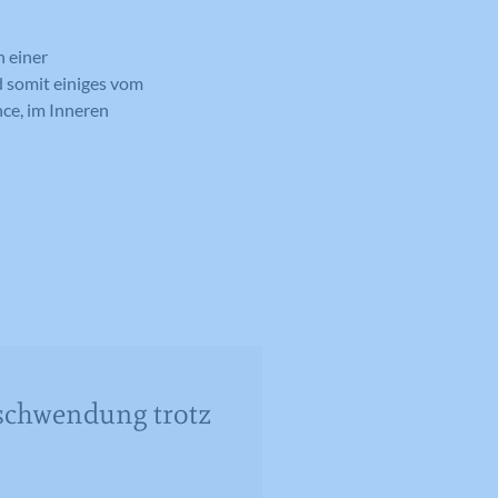
n einer
 somit einiges vom
nce, im Inneren
schwendung trotz