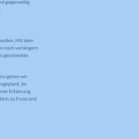
nd gegenseitig
.
 wollen. Mit dem
wn noch verlängern
ls geschenkte
ann gehen wir
ingeplant. So
gener Erfahrung
tlich zu Frust und