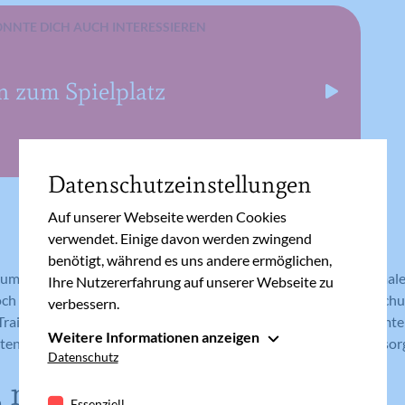
ÖNNTE DICH AUCH INTERESSIEREN
n zum Spielplatz
Datenschutzeinstellungen
Auf unserer Webseite werden Cookies
verwendet. Einige davon werden zwingend
benötigt, während es uns andere ermöglichen,
um, jetzt kleine Highlights zu schaffen, Unterscheidungsmerkmal
Ihre Nutzererfahrung auf unserer Webseite zu
ch sein und der Donnerstag nicht wie der Dienstag. Da außerschu
verbessern.
Training und Tanzen wegfallen, obliegt es an uns Eltern, bestimmte
Weitere Informationen anzeigen
ten zu verbinden und somit für Unterscheidungen der Tage zu sor
Essenziell
Datenschutz
Essenzielle Cookies werden für grundlegende
 nicht Pflicht
Funktionen der Webseite benötigt. Dadurch ist
Essenziell