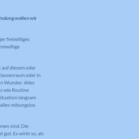
holung wollen wir
r freiwilliges
eiwillige
t auf diesem oder
Klassenraum oder in
ein Wunder: Alles
s wie Routine
Situation langsam
alles reibungslos
mmen sind. Die
 gut. Es wirkt so, als