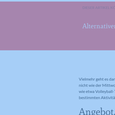
DIESER ARTIKEL K
Alternative
Vielmehr geht es dar
nicht wie der Mittwo
wie etwa Volleyball-
bestimmten Aktivitä
Angebot,