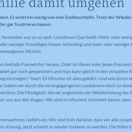
milie damit umgehen
wn. Es wirkt ein wenig wie eine Endlosschleife. Trotz der Wieder
er gar frustrieren lassen.
November war es so weit. Lockdown! Das heißt: Mehr oder wenige
der weniger freiwilliges Home-Schooling und mehr oder weniger fr
 heimeigenen WLANs.
n deshalb Passwörter heraus. Oder ist dieses oder jenes Passwor
blet gar noch gespeichert und man kann gleich in den virtuellen 
ng einsteigen? Nach 10 Minuten ist alles geklärt. Und wie durch 
bar haben wir durch die vorangegangenen Lockdowns doch so etwa
uveräner. Die Müdigkeit, die wir angesichts der Wiederholung der 
ir uns aus den Augen. Wir sind im Moment motiviert davon, dass 
 unerwartetes Gefühl ein. Wir sind froh darüber, dass wir alle zusa
stressig. Jetzt scheint es wieder lockerer zu werden. Die Nähe tut