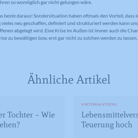
ühren so womöglich gar nicht gelungen wäre.
Laufzeit
1 Tag
Registriert eine eindeutige ID auf
s beste daraus! Sondersituation haben oftmals den Vorteil, dass i
mobilen Geräten, um Tracking
Registriert eine eindeutige ID, die
Zweck
basierend auf dem geografischen GPS-
eles neu geschaffen, definiert und strukturiert werden kann und
verwendet wird, um statistische Daten
Zweck
Standort zu ermöglichen.
dazu, wie der Besucher die Website
ffenen abgelegt wird. Eine Krise im Außen ist immer auch die Cha
nutzt, zu generieren.
ise zu bewältigen bzw. erst gar nicht zu solchen werden zu lassen.
Name
VISITOR_INFO1_LIVE
Name
_ga
Anbieter
YouTube
Ähnliche Artikel
Anbieter
Google Analytics
Laufzeit
179 Tage
Laufzeit
2 Jahre
Versucht, die Benutzerbandbreite auf
Zweck
Seiten mit integrierten YouTube-Videos
Registriert eine eindeutige ID, die
VIKTORIA STÖCKL
zu schätzen.
verwendet wird, um statistische Daten
er Tochter – Wie
Lebensmittelver
Zweck
dazu, wie der Besucher die Website
gehen?
Teuerung hoch
nutzt, zu generieren.
Name
YSC