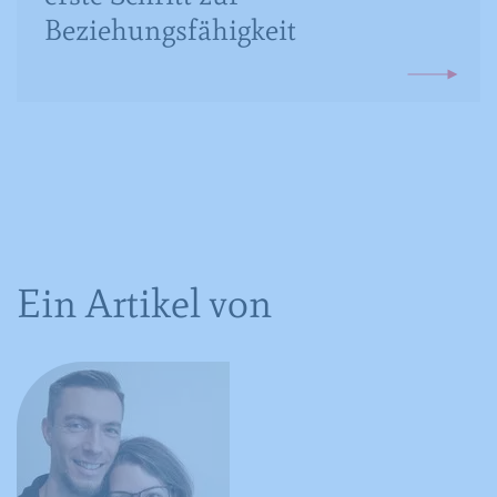
für den Benutzer.
Beziehungsfähigkeit
Name
CONSENT
Anbieter
YouTube
Laufzeit
16 Jahre
Registriert anonyme statistische Daten
Zweck
zum Abspielverhalten von Videos.
Ein Artikel von