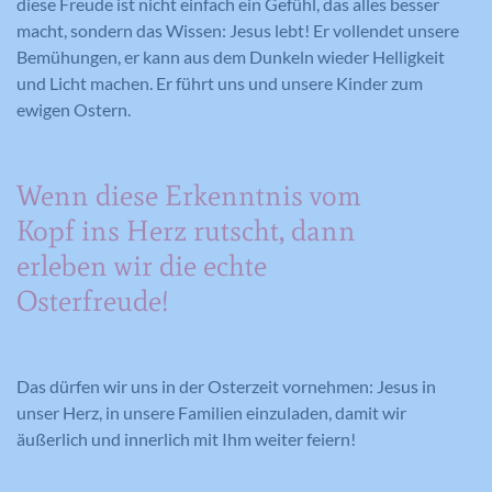
diese Freude ist nicht einfach ein Gefühl, das alles besser
macht, sondern das Wissen: Jesus lebt! Er vollendet unsere
Anbieter
Google Maps
Anbieter
Google Analytics
Anbieter
Meine Familie
Bemühungen, er kann aus dem Dunkeln wieder Helligkeit
und Licht machen. Er führt uns und unsere Kinder zum
Laufzeit
6 Monate
Laufzeit
1 Minute
Laufzeit
1 Jahr
ewigen Ostern.
Wird zum Entsperren von Google Maps
Wird von Google Analytics verwendet,
Dieses Cookie wird verwendet, um Ihre
Zweck
Inhalten verwendet.
Zweck
um die Anforderungsrate
Zweck
Cookie-Einstellungen für diese Website
einzuschränken.
Wenn diese Erkenntnis vom
zu speichern.
Kopf ins Herz rutscht, dann
Name
GPS
erleben wir die echte
Name
_gid
Osterfreude!
Anbieter
YouTube
Anbieter
Google Analytics
Laufzeit
1 Tag
Laufzeit
1 Tag
Das dürfen wir uns in der Osterzeit vornehmen: Jesus in
Registriert eine eindeutige ID auf
unser Herz, in unsere Familien einzuladen, damit wir
mobilen Geräten, um Tracking
Registriert eine eindeutige ID, die
Zweck
äußerlich und innerlich mit Ihm weiter feiern!
basierend auf dem geografischen GPS-
verwendet wird, um statistische Daten
Zweck
Standort zu ermöglichen.
dazu, wie der Besucher die Website