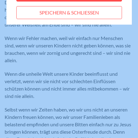
Anbieter
Meine Familie
Das ist als Eltern eine der schönsten Gewissheiten, die wir
Statistik-Cookies helfen uns zu verstehen, wie
haben dürfen. Auch, wenn es wirklich hart wird, wenn alles
SPEICHERN & SCHLIESSEN
Benutzer mit unserer Webseite interagieren,
Laufzeit
Session
düster und schwer wirkt und wir mit unseren Kräften und
indem Informationen anonym gesammelt und
unserer Weisheit am Ende sind – wir sind nie allein.
gemeldet werden. Die gesammelten
Eindeutige ID, die die Sitzung des
Zweck
Benutzers identifiziert.
Informationen helfen uns, unser
Wenn wir Fehler machen, weil wir einfach nur Menschen
Webseitenangebot laufend zu verbessern.
sind, wenn wir unseren Kindern nicht geben können, was sie
Cookie-Informationen anzeigen
brauchen, wenn wir zornig und ungerecht sind – wir sind nie
Name
_gat_lokal
allein.
Name
PHPSESSID
Externe Medien
Anbieter
Google Analytics
Diese Cookies werden dazu verwendet, die
Wenn die unheile Welt unsere Kinder beeinflusst und
Anbieter
Meine Familie
Besucher all unserer Websites nachzuverfolgen.
Laufzeit
1 Minute
verletzt, wenn wir sie nicht vor schlechten Einflüssen
Sie können dazu verwendet werden, ein Profil des
schützen können und nicht immer alles mitbekommen – wir
Laufzeit
Session
Such- und/oder Navigationsverlaufs jedes
Wird von Google Analytics verwendet,
sind nie allein.
Zweck
um die Anforderungsrate
Besuchers zu erstellen. Es können identifizierbare
Eindeutige ID, die die Sitzung des
Zweck
einzuschränken.
oder eindeutige Daten gesammelt werden.
Selbst wenn wir Zeiten haben, wo wir uns nicht an unseren
Benutzers identifiziert.
Anonymisierte Daten werden evtl. mit Dritten
Kindern freuen können, wo wir unser Familienleben als
geteilt.
belastend empfinden und unsere Bitten einfach nur zu Jesus
bringen können, trägt uns diese Osterfreude durch. Denn
Cookie-Informationen anzeigen
Name
NID
Name
_gat
Name
cookie_optin