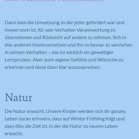
Wird zum Entsperren von Google Maps
Wird von Google Analytics verwendet,
Dieses Cookie wird verwendet, um Ihre
Zweck
Inhalten verwendet.
Zweck
um die Anforderungsrate
Zweck
Cookie-Einstellungen für diese Website
einzuschränken.
zu speichern.
Dann kam die Umsetzung, in der jeder gefordert war und
immer noch ist, für sein Verhalten Verantwortung zu
übernehmen und Rücksicht auf andere zu nehmen. Sich in
Name
GPS
den anderen hineinversetzen und ihn so besser zu verstehen
Name
_gid
in seinem Verhalten – das ist wirklich ein gewaltiger
Anbieter
YouTube
Lernprozess. Aber auch eigene Gefühle und Wünsche zu
Anbieter
Google Analytics
Laufzeit
1 Tag
erkennen und diese dann klar auszusprechen.
Laufzeit
1 Tag
Registriert eine eindeutige ID auf
mobilen Geräten, um Tracking
Registriert eine eindeutige ID, die
Zweck
Natur
basierend auf dem geografischen GPS-
verwendet wird, um statistische Daten
Zweck
Standort zu ermöglichen.
dazu, wie der Besucher die Website
nutzt, zu generieren.
Die Natur erwacht. Unsere Kinder werden sich ihr ganzes
Leben daran erinnern, dass auf Winter Frühling folgt und
dass dies die Zeit ist, in der die Natur zu neuem Leben
Name
VISITOR_INFO1_LIVE
erwacht.
Name
_ga