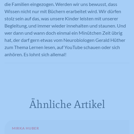
die Familien eingezogen. Werden wir uns bewusst, dass
Wissen nicht nur mit Büchern erarbeitet wird. Wir dürfen
Name
IDE
stolz sein auf das, was unsere Kinder leisten mit unserer
Begleitung, und immer wieder innehalten und staunen. Und
Anbieter
YouTube
wer dann und wann doch einmal ein Minütchen Zeit übrig
Laufzeit
390 Tage
hat, der darf gern etwas vom Neurobiologen Gerald Hüther
zum Thema Lernen lesen, auf YouTube schauen oder sich
Verwendet von Google DoubleClick, um
anhören. Es lohnt sich allemal!
die Handlungen des Benutzers auf der
Webseite nach der Anzeige oder dem
Klicken auf eine der Anzeigen des
Zweck
Anbieters zu registrieren und zu
melden, mit dem Zweck der Messung
der Wirksamkeit einer Werbung und
der Anzeige zielgerichteter Werbung
Ähnliche Artikel
für den Benutzer.
MIRKA HUBER
Name
CONSENT