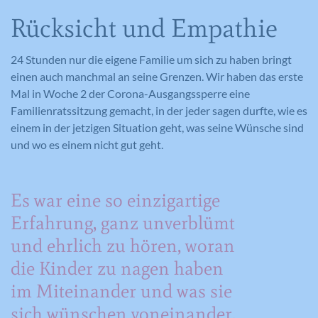
Benutzers identifiziert.
Informationen helfen uns, unser
Rücksicht und Empathie
Webseitenangebot laufend zu verbessern.
Cookie-Informationen anzeigen
Name
_gat_lokal
24 Stunden nur die eigene Familie um sich zu haben bringt
Name
PHPSESSID
Externe Medien
einen auch manchmal an seine Grenzen. Wir haben das erste
Anbieter
Google Analytics
Diese Cookies werden dazu verwendet, die
Mal in Woche 2 der Corona-Ausgangssperre eine
Anbieter
Meine Familie
Besucher all unserer Websites nachzuverfolgen.
Familienratssitzung gemacht, in der jeder sagen durfte, wie es
Laufzeit
1 Minute
Sie können dazu verwendet werden, ein Profil des
einem in der jetzigen Situation geht, was seine Wünsche sind
Laufzeit
Session
Such- und/oder Navigationsverlaufs jedes
Wird von Google Analytics verwendet,
und wo es einem nicht gut geht.
Zweck
um die Anforderungsrate
Besuchers zu erstellen. Es können identifizierbare
Eindeutige ID, die die Sitzung des
Zweck
einzuschränken.
oder eindeutige Daten gesammelt werden.
Benutzers identifiziert.
Anonymisierte Daten werden evtl. mit Dritten
Es war eine so einzigartige
geteilt.
Erfahrung, ganz unverblümt
Cookie-Informationen anzeigen
Name
NID
Name
_gat
und ehrlich zu hören, woran
Name
cookie_optin
die Kinder zu nagen haben
Anbieter
Google Maps
Anbieter
Google Analytics
Anbieter
Meine Familie
im Miteinander und was sie
Laufzeit
6 Monate
Laufzeit
1 Minute
Laufzeit
1 Jahr
sich wünschen voneinander.