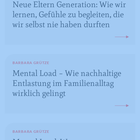
Neue Eltern Generation: Wie wir
Anbieter
YouTube
lernen, Gefühle zu begleiten, die
wir selbst nie haben durften
Laufzeit
16 Jahre
Registriert anonyme statistische Daten
Zweck
zum Abspielverhalten von Videos.
BARBARA GRÜTZE
Mental Load – Wie nachhaltige
Entlastung im Familienalltag
wirklich gelingt
BARBARA GRÜTZE