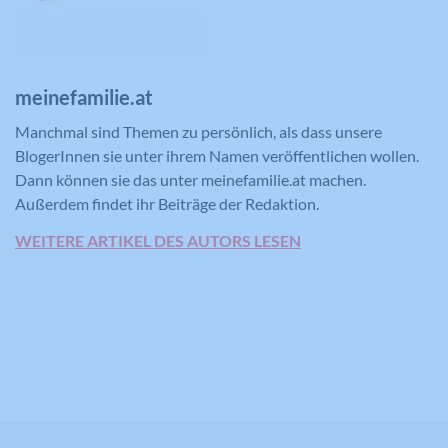
für den Benutzer.
Name
CONSENT
meinefamilie.at
Manchmal sind Themen zu persönlich, als dass unsere
Anbieter
YouTube
BlogerInnen sie unter ihrem Namen veröffentlichen wollen.
Laufzeit
16 Jahre
Dann können sie das unter meinefamilie.at machen.
Außerdem findet ihr Beiträge der Redaktion.
Registriert anonyme statistische Daten
Zweck
WEITERE ARTIKEL DES AUTORS LESEN
zum Abspielverhalten von Videos.