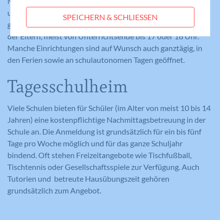
Mittagsmahlzeit werden die Kinder bei den Hausaufgaben
Statistik-Cookies helfen uns zu verstehen, wie
unterstützt, die Freizeit in der Gruppe wird gemeinsam aktiv
SPEICHERN & SCHLIESSEN
Benutzer mit unserer Webseite interagieren,
Laufzeit
Session
gestaltet. Die Öffnungszeiten richten sich nach dem Bedarf
indem Informationen anonym gesammelt und
der Eltern, meist von Unterrichtsende bis 17 oder 18 Uhr.
gemeldet werden. Die gesammelten
Eindeutige ID, die die Sitzung des
Manche Einrichtungen sind auf Wunsch auch ganztägig, in
Zweck
Benutzers identifiziert.
Informationen helfen uns, unser
den Ferien sowie an schulautonomen Tagen geöffnet.
Webseitenangebot laufend zu verbessern.
Cookie-Informationen anzeigen
Tagesschulheim
Name
_gat_lokal
Name
PHPSESSID
Externe Medien
Anbieter
Google Analytics
Viele Schulen bieten für Schüler (im Alter von meist 10 bis 14
Diese Cookies werden dazu verwendet, die
Anbieter
Meine Familie
Jahren) eine kostenpflichtige Nachmittagsbetreuung in der
Besucher all unserer Websites nachzuverfolgen.
Laufzeit
1 Minute
Schule an. Die Anmeldung ist grundsätzlich für ein bis fünf
Sie können dazu verwendet werden, ein Profil des
Laufzeit
Session
Tage pro Woche möglich und für das ganze Schuljahr
Such- und/oder Navigationsverlaufs jedes
Wird von Google Analytics verwendet,
bindend. Oft stehen Freizeitangebote wie Tischfußball,
Zweck
um die Anforderungsrate
Besuchers zu erstellen. Es können identifizierbare
Eindeutige ID, die die Sitzung des
Tischtennis oder Gesellschaftsspiele zur Verfügung. Auch
Zweck
einzuschränken.
oder eindeutige Daten gesammelt werden.
Benutzers identifiziert.
Tutorien und betreute Hausübungszeit gehören
Anonymisierte Daten werden evtl. mit Dritten
grundsätzlich zum Angebot.
geteilt.
Cookie-Informationen anzeigen
Name
NID
Name
_gat
Name
cookie_optin