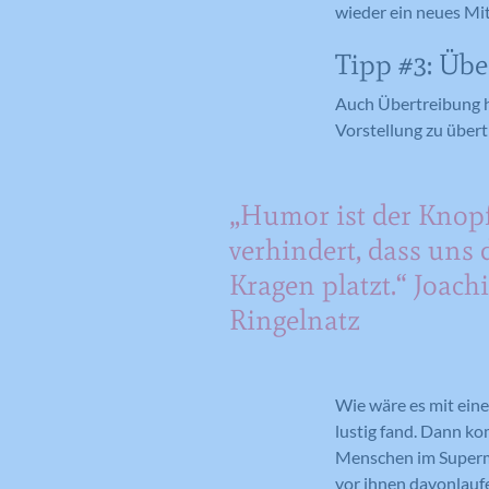
wieder ein neues Mit
Tipp #3: Übe
Auch Übertreibung hil
Vorstellung zu über
„Humor ist der Knopf
verhindert, dass uns 
Kragen platzt.“ Joach
Ringelnatz
Wie wäre es mit eine
lustig fand. Dann ko
Menschen im Superma
vor ihnen davonlauf