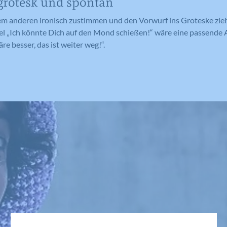
 grotesk und spontan
 anderen ironisch zustimmen und den Vorwurf ins Groteske zieh
el „Ich könnte Dich auf den Mond schießen!“ wäre eine passende 
e besser, das ist weiter weg!“.