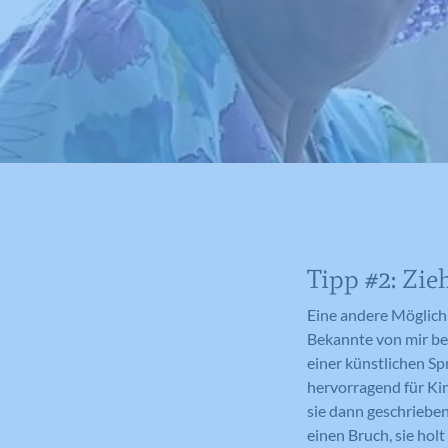
Tipp #2: Zie
Eine andere Möglichk
Bekannte von mir bek
einer künstlichen Sp
hervorragend für Kin
sie dann geschrieben
einen Bruch, sie hol