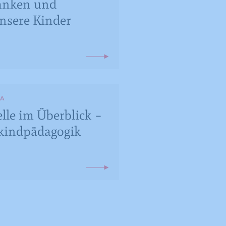
anken und
nsere Kinder
KA
le im Überblick –
nkindpädagogik