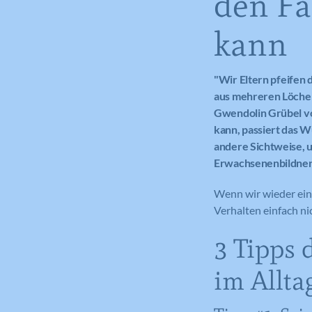
den Fa
kann
"Wir Eltern pfeifen 
aus mehreren Löchern
Gwendolin Grübel vor
kann, passiert das 
andere Sichtweise, u
Erwachsenenbildneri
Wenn wir wieder einm
Verhalten einfach n
3 Tipps 
im Allta