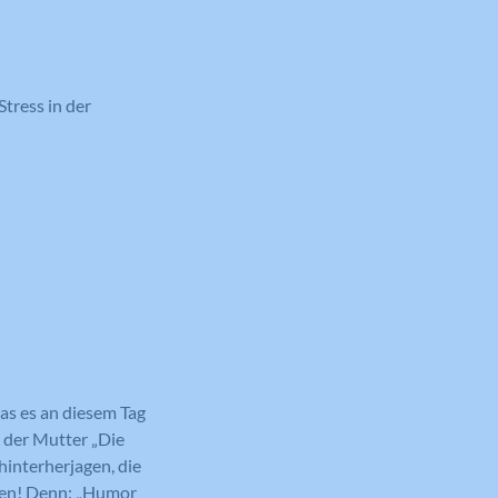
Stress in der
as es an diesem Tag
n der Mutter „Die
interherjagen, die
men! Denn: „Humor