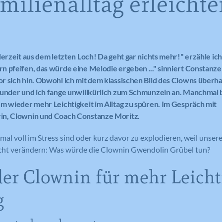
milienalltag erleichte
derzeit aus dem letzten Loch! Da geht gar nichts mehr!" erzähle ic
 pfeifen, das würde eine Melodie ergeben ..." sinniert Constanze
 sich hin. Obwohl ich mit dem klassischen Bild des Clowns überh
Wunder und ich fange unwillkürlich zum Schmunzeln an. Manchmal b
m wieder mehr Leichtigkeit im Alltag zu spüren. Im Gespräch mit
n, Clownin und Coach Constanze Moritz.
al voll im Stress sind oder kurz davor zu explodieren, weil unsere
icht verändern: Was würde die Clownin Gwendolin Grübel tun?
der Clownin für mehr Leicht
g