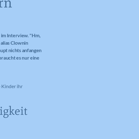
rn
h im Interview. "Hm,
 alias Clownin
aupt nichts anfangen
raucht es nur eine
 Kinder ihr
igkeit