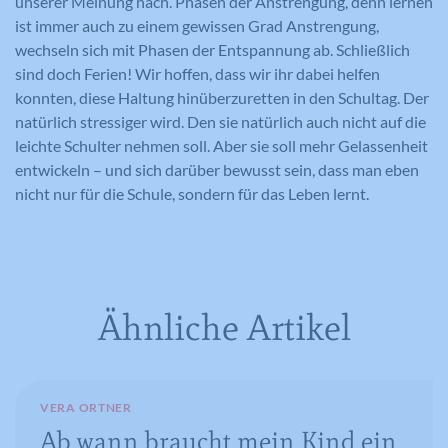
unserer Meinung nach. Phasen der Anstrengung, denn lernen
gemeldet werden. Die gesammelten
Eindeutige ID, die die Sitzung des
Zweck
Benutzers identifiziert.
ist immer auch zu einem gewissen Grad Anstrengung,
Informationen helfen uns, unser
wechseln sich mit Phasen der Entspannung ab. Schließlich
Webseitenangebot laufend zu verbessern.
sind doch Ferien! Wir hoffen, dass wir ihr dabei helfen
Cookie-Informationen anzeigen
Name
_gat_lokal
konnten, diese Haltung hinüberzuretten in den Schultag. Der
Name
PHPSESSID
Externe Medien
natürlich stressiger wird. Den sie natürlich auch nicht auf die
Anbieter
Google Analytics
Diese Cookies werden dazu verwendet, die
leichte Schulter nehmen soll. Aber sie soll mehr Gelassenheit
Anbieter
Meine Familie
Besucher all unserer Websites nachzuverfolgen.
entwickeln – und sich darüber bewusst sein, dass man eben
Laufzeit
1 Minute
Sie können dazu verwendet werden, ein Profil des
nicht nur für die Schule, sondern für das Leben lernt.
Laufzeit
Session
Such- und/oder Navigationsverlaufs jedes
Wird von Google Analytics verwendet,
Zweck
um die Anforderungsrate
Besuchers zu erstellen. Es können identifizierbare
Eindeutige ID, die die Sitzung des
Zweck
einzuschränken.
oder eindeutige Daten gesammelt werden.
Benutzers identifiziert.
Anonymisierte Daten werden evtl. mit Dritten
geteilt.
Ähnliche Artikel
Cookie-Informationen anzeigen
Name
NID
Name
_gat
Name
cookie_optin
Anbieter
Google Maps
Anbieter
Google Analytics
Anbieter
Meine Familie
VERA ORTNER
Laufzeit
6 Monate
Ab wann braucht mein Kind ein
Laufzeit
1 Minute
Laufzeit
1 Jahr