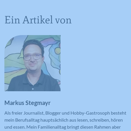
Ein Artikel von
Name
IDE
Anbieter
YouTube
Laufzeit
390 Tage
Verwendet von Google DoubleClick, um
die Handlungen des Benutzers auf der
Webseite nach der Anzeige oder dem
Klicken auf eine der Anzeigen des
Zweck
Anbieters zu registrieren und zu
melden, mit dem Zweck der Messung
der Wirksamkeit einer Werbung und
der Anzeige zielgerichteter Werbung
Markus Stegmayr
für den Benutzer.
Als freier Journalist, Blogger und Hobby-Gastrosoph besteht
mein Berufsalltag hauptsächlich aus lesen, schreiben, hören
und essen. Mein Familienalltag bringt diesen Rahmen aber