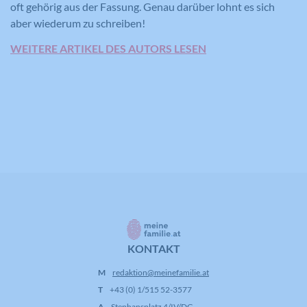
Name
CONSENT
oft gehörig aus der Fassung. Genau darüber lohnt es sich
aber wiederum zu schreiben!
Anbieter
YouTube
WEITERE ARTIKEL DES AUTORS LESEN
Laufzeit
16 Jahre
Registriert anonyme statistische Daten
Zweck
zum Abspielverhalten von Videos.
KONTAKT
M
redaktion@meinefamilie.at
T
+43 (0) 1/515 52-3577
A
Stephansplatz 4/IV/DG,