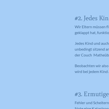
#2. Jedes Ki
Wir Eltern müssen fl
geklappt hat, funkti
Jedes Kind und auch 
unbedingt sitzend am
der Couch Matheübun
Beobachten wir also
wird bei jedem Kind
#3. Ermutigen
Fehler und Scheitern
Note eine Katastroph