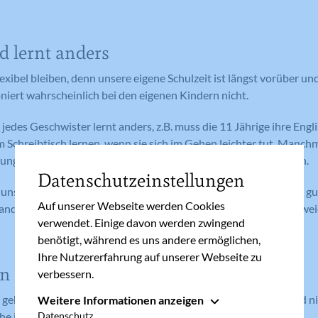
nd lernt anders
exibel bleiben, denn unsere eigene Schulzeit ist längst vorüber un
oniert wahrscheinlich bei den eigenen Kindern nicht.
jedes Geschwister lernt anders, z.B. muss die 11 Jährige ihre Engl
 Schreibtisch lernen, wenn sie sich im Gehen leichter tut. Manchm
gen durchdenken oder in Lieder verpackt vor sich hin trällern.
Datenschutzeinstellungen
 unsere Kinder und probieren gemeinsam aus, welche Methode gut 
Auf unserer Webseite werden Cookies
 anders sein. Da dürfen wir ruhig von unseren Vorstellungen abwe
verwendet. Einige davon werden zwingend
benötigt, während es uns andere ermöglichen,
Ihre Nutzererfahrung auf unserer Webseite zu
 statt kritisieren
verbessern.
 gehören zum Lernen dazu. Wenn Eltern gelassen reagieren und ni
Weitere Informationen anzeigen
Essenziell
e ist, trauen sich Kinder mehr.
Datenschutz