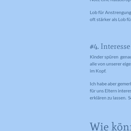
Lob für Anstrengung (
oft stärker als Lob 
#4. Interesse
Kinder spüren genau,
alle von unserer ei
im Kopf.
Ich habe aber gemerk
für uns Eltern inter
erklären zu lassen. 
Wie kön