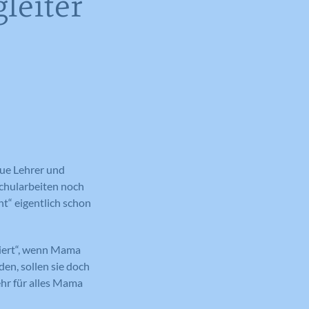
leiter
eue Lehrer und
Schularbeiten noch
“ eigentlich schon
siert“, wenn Mama
en, sollen sie doch
hr für alles Mama