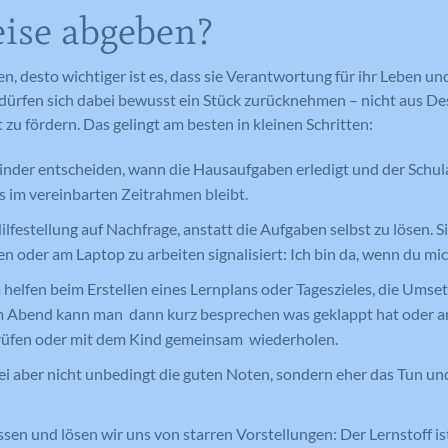
Laufzeit
Session
eise abgeben?
Such- und/oder Navigationsverlaufs jedes
Wird von Google Analytics verwendet,
Zweck
um die Anforderungsrate
Besuchers zu erstellen. Es können identifizierbare
Eindeutige ID, die die Sitzung des
Zweck
einzuschränken.
oder eindeutige Daten gesammelt werden.
Benutzers identifiziert.
en, desto wichtiger ist es, dass sie Verantwortung für ihr Leben u
Anonymisierte Daten werden evtl. mit Dritten
dürfen sich dabei bewusst ein Stück zurücknehmen – nicht aus De
geteilt.
 zu fördern. Das gelingt am besten in kleinen Schritten:
Cookie-Informationen anzeigen
Name
NID
Name
_gat
Name
cookie_optin
Kinder entscheiden, wann die Hausaufgaben erledigt und der Schula
s im vereinbarten Zeitrahmen bleibt.
Anbieter
Google Maps
Anbieter
Google Analytics
Anbieter
Meine Familie
lfestellung auf Nachfrage, anstatt die Aufgaben selbst zu lösen. S
Laufzeit
6 Monate
Laufzeit
1 Minute
Laufzeit
1 Jahr
sen oder am Laptop zu arbeiten signalisiert: Ich bin da, wenn du mi
Wird zum Entsperren von Google Maps
Wird von Google Analytics verwendet,
elfen beim Erstellen eines Lernplans oder Tageszieles, die Umse
Dieses Cookie wird verwendet, um Ihre
Zweck
Inhalten verwendet.
Zweck
um die Anforderungsrate
 Abend kann man dann kurz besprechen was geklappt hat oder an
Zweck
Cookie-Einstellungen für diese Website
einzuschränken.
zu speichern.
rüfen oder mit dem Kind gemeinsam wiederholen.
ei aber nicht unbedingt die guten Noten, sondern eher das Tun und
Name
GPS
Name
_gid
ssen und lösen wir uns von starren Vorstellungen: Der Lernstoff i
Anbieter
YouTube