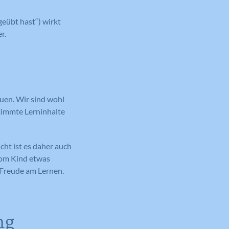
 geübt hast“) wirkt
r.
auen. Wir sind wohl
timmte Lerninhalte
cht ist es daher auch
 vom Kind etwas
e Freude am Lernen.
ng