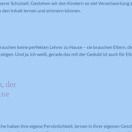
serer Schulzeit. Gestehen wir den Kindern so viel Verantwortung zu
Anbieter
Google Analytics
n den Inhalt lernen und erinnern können.
Laufzeit
1 Tag
Laufzeit
1 Tag
Registriert eine eindeutige ID auf
mobilen Geräten, um Tracking
Registriert eine eindeutige ID, die
Zweck
basierend auf dem geografischen GPS-
verwendet wird, um statistische Daten
Zweck
Standort zu ermöglichen.
dazu, wie der Besucher die Website
auchen keine perfekten Lehrer zu Hause – sie brauchen Eltern, di
nutzt, zu generieren.
eigen. Und ja, ich weiß, gerade das mit der Geduld ist auch für El
Name
VISITOR_INFO1_LIVE
Name
_ga
Anbieter
YouTube
s, der
Anbieter
Google Analytics
ine
Laufzeit
179 Tage
Laufzeit
2 Jahre
Versucht, die Benutzerbandbreite auf
Zweck
Seiten mit integrierten YouTube-Videos
Registriert eine eindeutige ID, die
zu schätzen.
verwendet wird, um statistische Daten
Zweck
he haben ihre eigene Persönlichkeit, lernen in ihrer eigenen Ges
dazu, wie der Besucher die Website