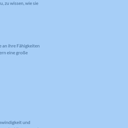
, zu wissen, wie sie
e an ihre Fähigkeiten
tern eine große
chwindigkeit und