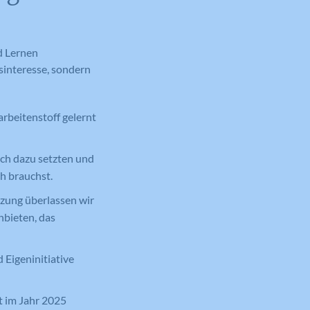
nd Lernen
sinteresse, sondern
rbeitenstoff gelernt
ich dazu setzten und
ch brauchst.
tzung überlassen wir
bieten, das
 Eigeninitiative
st im Jahr 2025