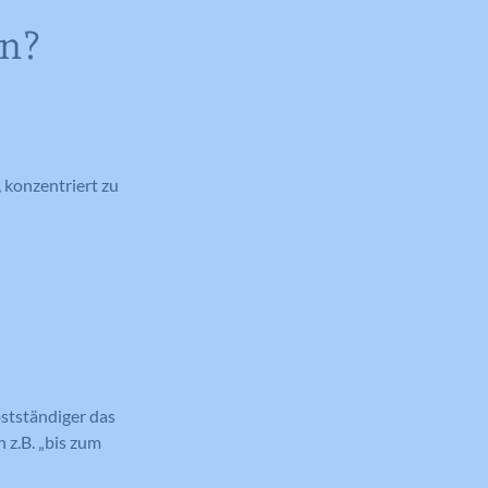
un?
 konzentriert zu
lbstständiger das
 z.B. „bis zum