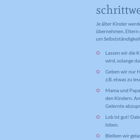
schrittw
Je älter Kinder werd
übernehmen. Eltern 
um Selbstständigkeit
Lassen wir die 
wird, solange da
Geben wir nur Hi
z.B. etwas zu le
Mama und Papa h
den Kindern. Am
Gelernte abzup
Lob ist gut! Dab
loben.
Bleiben wir gela