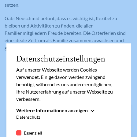
setzen.
Gabi Neuschmid betont, dass es wichtig ist, flexibel zu
bleiben und Aktivitäten zu finden, die allen
Familienmitgliedern Freude bereiten. Die Osterferien sind
eine ideale Zeit, um als Familie zusammenzuwachsen und
gemeinsam neue Erfahrungen zu sammeln.
Datenschutzeinstellungen
Auf unserer Webseite werden Cookies
verwendet. Einige davon werden zwingend
benötigt, während es uns andere ermöglichen,
Ähnliche Artikel
Ihre Nutzererfahrung auf unserer Webseite zu
verbessern.
Weitere Informationen anzeigen
MEINEFAMILIE.AT
Essenziell
Datenschutz
Fasten mit der ganzen Familie
Essenzielle Cookies werden für grundlegende
Funktionen der Webseite benötigt. Dadurch ist
Essenziell