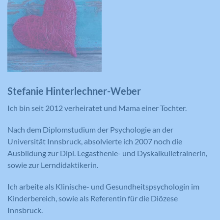
Name
IDE
Anbieter
YouTube
Laufzeit
390 Tage
Stefanie Hinterlechner-Weber
Ich bin seit 2012 verheiratet und Mama einer Tochter.
Verwendet von Google DoubleClick, um
die Handlungen des Benutzers auf der
Nach dem Diplomstudium der Psychologie an der
Webseite nach der Anzeige oder dem
Klicken auf eine der Anzeigen des
Universität Innsbruck, absolvierte ich 2007 noch die
Zweck
Anbieters zu registrieren und zu
Ausbildung zur Dipl. Legasthenie- und Dyskalkulietrainerin,
melden, mit dem Zweck der Messung
sowie zur Lerndidaktikerin.
der Wirksamkeit einer Werbung und
der Anzeige zielgerichteter Werbung
Ich arbeite als Klinische- und Gesundheitspsychologin im
für den Benutzer.
Kinderbereich, sowie als Referentin für die Diözese
Innsbruck.