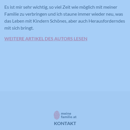
Es ist mir sehr wichtig, so viel Zeit wie möglich mit meiner
Name
CONSENT
Familie zu verbringen und ich staune immer wieder neu, was
das Leben mit Kindern Schönes, aber auch Herausforderndes
Anbieter
YouTube
mit sich bringt.
Laufzeit
16 Jahre
WEITERE ARTIKEL DES AUTORS LESEN
Registriert anonyme statistische Daten
Zweck
zum Abspielverhalten von Videos.
KONTAKT