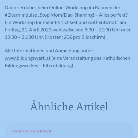
Dann sei dabei, beim Online-Workshop im Rahmen der
Laufzeit
1 Tag
Registriert eine eindeutige ID auf
#Elternimpulse „Stop Mom/Dad-Shaming! – Alles perfekt?
mobilen Geräten, um Tracking
Registriert eine eindeutige ID, die
Ein Workshop für mehr Ehrlichkeit und Authentizität.“ am
Zweck
basierend auf dem geografischen GPS-
verwendet wird, um statistische Daten
Freitag, 21. April 2023 wahlweise von 9:30 – 11:30 Uhr oder
Zweck
Standort zu ermöglichen.
dazu, wie der Besucher die Website
19:30 – 21:30 Uhr. (Kosten: 20€ pro Bildschirm)
nutzt, zu generieren.
Alle Informationen und Anmeldung unter:
www.bildungswerk.at
(eine Veranstaltung des Katholischen
Name
VISITOR_INFO1_LIVE
Bildungswerkes – Elternbildung)
Name
_ga
Anbieter
YouTube
Anbieter
Google Analytics
Laufzeit
179 Tage
Laufzeit
2 Jahre
Versucht, die Benutzerbandbreite auf
Ähnliche Artikel
Zweck
Seiten mit integrierten YouTube-Videos
Registriert eine eindeutige ID, die
zu schätzen.
verwendet wird, um statistische Daten
Zweck
dazu, wie der Besucher die Website
nutzt, zu generieren.
MARKUS STEGMAYR