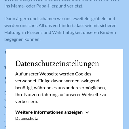
ins Mama- oder Papa-Herz und verletzt.
Dann ärgern und schämen wir uns, zweifeln, grübeln und
werden unsicher. All das verhindert, dass wir mit sicherer
Haltung, in Präsenz und Wahrhaftigkeit unseren Kindern
begegnen können.
Wie also schützen wir uns
Datenschutzeinstellungen
vor Mom- & Dad-
Auf unserer Webseite werden Cookies
Shaming?
verwendet. Einige davon werden zwingend
benötigt, während es uns andere ermöglichen,
Da ist zum Beispiel Klara. Klara hat gelernt zu sich selbst zu
Ihre Nutzererfahrung auf unserer Webseite zu
stehen. Sie ist keine perfekte Mutter, sondern eine
verbessern.
wahrhaftige und liebende. Sie macht Fehler, die sie nach
Weitere Informationen anzeigen
außen trägt. Sie entwaffnet ihr Gegenüber mit ihrer herrlich
Essenziell
Datenschutz
authentischen und humorvollen Art, in der sie alle Seiten des
Essenzielle Cookies werden für grundlegende
Mutterseins anspricht und aufdeckt.