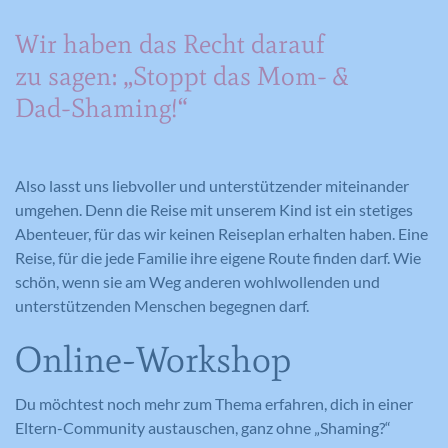
Zweck
um die Anforderungsrate
Besuchers zu erstellen. Es können identifizierbare
Eindeutige ID, die die Sitzung des
Zweck
einzuschränken.
oder eindeutige Daten gesammelt werden.
Wir haben das Recht darauf
Benutzers identifiziert.
Anonymisierte Daten werden evtl. mit Dritten
zu sagen: „Stoppt das Mom- &
geteilt.
Dad-Shaming!“
Cookie-Informationen anzeigen
Name
NID
Name
_gat
Name
cookie_optin
Anbieter
Google Maps
Anbieter
Google Analytics
Anbieter
Meine Familie
Also lasst uns liebvoller und unterstützender miteinander
Laufzeit
6 Monate
Laufzeit
1 Minute
umgehen. Denn die Reise mit unserem Kind ist ein stetiges
Laufzeit
1 Jahr
Abenteuer, für das wir keinen Reiseplan erhalten haben. Eine
Wird zum Entsperren von Google Maps
Wird von Google Analytics verwendet,
Reise, für die jede Familie ihre eigene Route finden darf. Wie
Dieses Cookie wird verwendet, um Ihre
Zweck
Inhalten verwendet.
Zweck
um die Anforderungsrate
Zweck
Cookie-Einstellungen für diese Website
schön, wenn sie am Weg anderen wohlwollenden und
einzuschränken.
zu speichern.
unterstützenden Menschen begegnen darf.
Online-Workshop
Name
GPS
Name
_gid
Du möchtest noch mehr zum Thema erfahren, dich in einer
Anbieter
YouTube
Eltern-Community austauschen, ganz ohne „Shaming?“
Anbieter
Google Analytics
Laufzeit
1 Tag