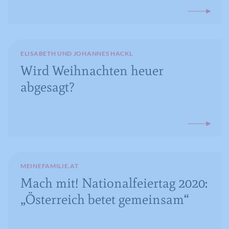
Name
CONSENT
Anbieter
YouTube
Laufzeit
16 Jahre
ELISABETH UND JOHANNES HACKL
Wird Weihnachten heuer
Registriert anonyme statistische Daten
Zweck
zum Abspielverhalten von Videos.
abgesagt?
MEINEFAMILIE.AT
Mach mit! Nationalfeiertag 2020:
„Österreich betet gemeinsam“