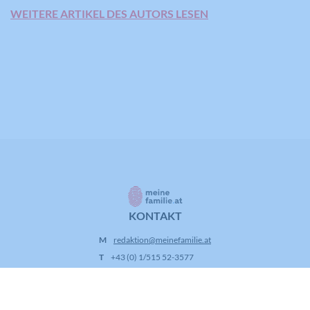
WEITERE ARTIKEL DES AUTORS LESEN
KONTAKT
M
redaktion@meinefamilie.at
T
+43 (0) 1/515 52-3577
A
Stephansplatz 4/IV/DG,
1010 Wien
INFORMATION