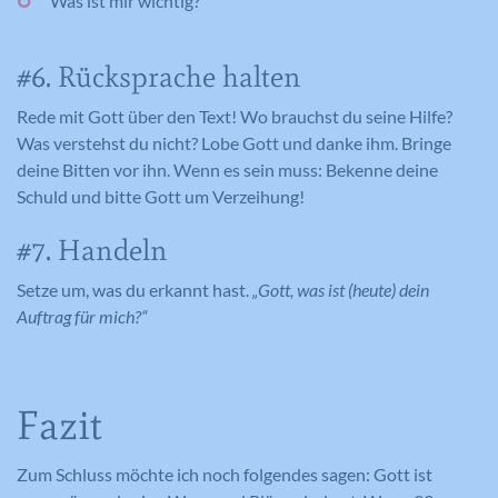
Was ist mir wichtig?
Wird zum Entsperren von Google Maps
Wird von Google Analytics verwendet,
Dieses Cookie wird verwendet, um Ihre
Zweck
Inhalten verwendet.
Zweck
um die Anforderungsrate
Zweck
Cookie-Einstellungen für diese Website
#6. Rücksprache halten
einzuschränken.
zu speichern.
Rede mit Gott über den Text! Wo brauchst du seine Hilfe?
Was verstehst du nicht? Lobe Gott und danke ihm. Bringe
Name
GPS
deine Bitten vor ihn. Wenn es sein muss: Bekenne deine
Name
_gid
Schuld und bitte Gott um Verzeihung!
Anbieter
YouTube
Anbieter
Google Analytics
#7. Handeln
Laufzeit
1 Tag
Laufzeit
1 Tag
Setze um, was du erkannt hast.
„Gott, was ist (heute) dein
Registriert eine eindeutige ID auf
Auftrag für mich?“
mobilen Geräten, um Tracking
Registriert eine eindeutige ID, die
Zweck
basierend auf dem geografischen GPS-
verwendet wird, um statistische Daten
Zweck
Standort zu ermöglichen.
dazu, wie der Besucher die Website
nutzt, zu generieren.
Fazit
Zum Schluss möchte ich noch folgendes sagen: Gott ist
Name
VISITOR_INFO1_LIVE