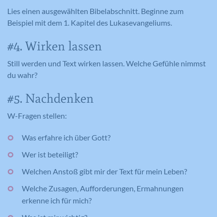
gemeldet werden. Die gesammelten
Eindeutige ID, die die Sitzung des
Zweck
Lies einen ausgewählten Bibelabschnitt. Beginne zum
Benutzers identifiziert.
Informationen helfen uns, unser
Beispiel mit dem 1. Kapitel des Lukasevangeliums.
Webseitenangebot laufend zu verbessern.
Cookie-Informationen anzeigen
Name
_gat_lokal
#4. Wirken lassen
Name
PHPSESSID
Externe Medien
Anbieter
Google Analytics
Still werden und Text wirken lassen. Welche Gefühle nimmst
Diese Cookies werden dazu verwendet, die
du wahr?
Anbieter
Meine Familie
Besucher all unserer Websites nachzuverfolgen.
Laufzeit
1 Minute
Sie können dazu verwendet werden, ein Profil des
#5. Nachdenken
Laufzeit
Session
Such- und/oder Navigationsverlaufs jedes
Wird von Google Analytics verwendet,
W-Fragen stellen:
Zweck
um die Anforderungsrate
Besuchers zu erstellen. Es können identifizierbare
Eindeutige ID, die die Sitzung des
Zweck
einzuschränken.
oder eindeutige Daten gesammelt werden.
Benutzers identifiziert.
Was erfahre ich über Gott?
Anonymisierte Daten werden evtl. mit Dritten
geteilt.
Wer ist beteiligt?
Cookie-Informationen anzeigen
Name
NID
Name
_gat
Welchen Anstoß gibt mir der Text für mein Leben?
Name
cookie_optin
Welche Zusagen, Aufforderungen, Ermahnungen
Anbieter
Google Maps
Anbieter
Google Analytics
Anbieter
Meine Familie
erkenne ich für mich?
Laufzeit
6 Monate
Laufzeit
1 Minute
Laufzeit
1 Jahr