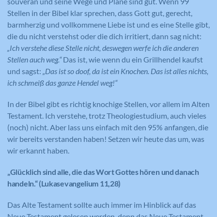
souverän und seine Wege und Pläne sind gut. Wenn 99
Name
_ga
Anbieter
YouTube
Stellen in der Bibel klar sprechen, dass Gott gut, gerecht,
Anbieter
Google Analytics
barmherzig und vollkommene Liebe ist und es eine Stelle gibt,
Laufzeit
179 Tage
die du nicht verstehst oder die dich irritiert, dann sag nicht:
Laufzeit
2 Jahre
„Ich verstehe diese Stelle nicht, deswegen werfe ich die anderen
Versucht, die Benutzerbandbreite auf
Stellen auch weg.“
Das ist, wie wenn du ein Grillhendel kaufst
Zweck
Seiten mit integrierten YouTube-Videos
Registriert eine eindeutige ID, die
und sagst:
„Das ist so doof, da ist ein Knochen. Das ist alles nichts,
zu schätzen.
verwendet wird, um statistische Daten
Zweck
ich schmeiß das ganze Hendel weg!“
dazu, wie der Besucher die Website
nutzt, zu generieren.
In der Bibel gibt es richtig knochige Stellen, vor allem im Alten
Testament. Ich verstehe, trotz Theologiestudium, auch vieles
Name
YSC
(noch) nicht. Aber lass uns einfach mit den 95% anfangen, die
wir bereits verstanden haben! Setzen wir heute das um, was
Anbieter
YouTube
wir erkannt haben.
Laufzeit
Session
„Glücklich sind alle, die das Wort Gottes hören und danach
Registriert eine eindeutige ID, um
handeln.“ (Lukasevangelium 11,28)
Zweck
Statistiken der Videos von YouTube, die
der Benutzer gesehen hat, zu behalten.
Das Alte Testament sollte auch immer im Hinblick auf das
Neue Testament gelesen werden, denn das Neue Testament