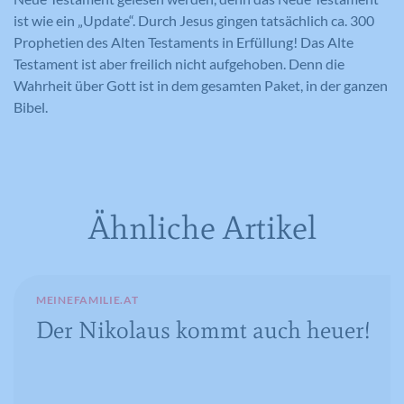
ist wie ein „Update“. Durch Jesus gingen tatsächlich ca. 300
Prophetien des Alten Testaments in Erfüllung! Das Alte
Name
IDE
Testament ist aber freilich nicht aufgehoben. Denn die
Wahrheit über Gott ist in dem gesamten Paket, in der ganzen
Anbieter
YouTube
Bibel.
Laufzeit
390 Tage
Verwendet von Google DoubleClick, um
die Handlungen des Benutzers auf der
Webseite nach der Anzeige oder dem
Ähnliche Artikel
Klicken auf eine der Anzeigen des
Zweck
Anbieters zu registrieren und zu
melden, mit dem Zweck der Messung
der Wirksamkeit einer Werbung und
MEINEFAMILIE.AT
der Anzeige zielgerichteter Werbung
Der Nikolaus kommt auch heuer!
für den Benutzer.