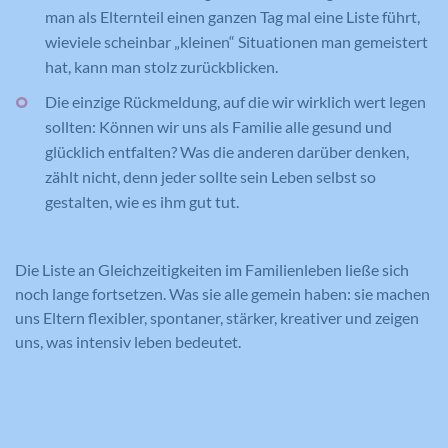
zu schätzen.
man als Elternteil einen ganzen Tag mal eine Liste führt,
verwendet wird, um statistische Daten
Zweck
dazu, wie der Besucher die Website
wieviele scheinbar „kleinen“ Situationen man gemeistert
nutzt, zu generieren.
hat, kann man stolz zurückblicken.
Die einzige Rückmeldung, auf die wir wirklich wert legen
Name
YSC
sollten: Können wir uns als Familie alle gesund und
Anbieter
YouTube
glücklich entfalten? Was die anderen darüber denken,
zählt nicht, denn jeder sollte sein Leben selbst so
Laufzeit
Session
gestalten, wie es ihm gut tut.
Registriert eine eindeutige ID, um
Zweck
Statistiken der Videos von YouTube, die
Die Liste an Gleichzeitigkeiten im Familienleben ließe sich
der Benutzer gesehen hat, zu behalten.
noch lange fortsetzen. Was sie alle gemein haben: sie machen
uns Eltern flexibler, spontaner, stärker, kreativer und zeigen
uns, was intensiv leben bedeutet.
Name
IDE
Anbieter
YouTube