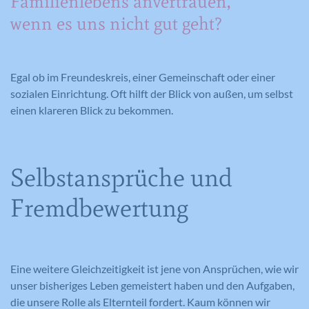
Familienlebens anvertrauen,
Diese Cookies werden dazu verwendet, die
Anbieter
Meine Familie
wenn es uns nicht gut geht?
Besucher all unserer Websites nachzuverfolgen.
Laufzeit
1 Minute
Sie können dazu verwendet werden, ein Profil des
Laufzeit
Session
Such- und/oder Navigationsverlaufs jedes
Wird von Google Analytics verwendet,
Zweck
um die Anforderungsrate
Besuchers zu erstellen. Es können identifizierbare
Eindeutige ID, die die Sitzung des
Egal ob im Freundeskreis, einer Gemeinschaft oder einer
Zweck
einzuschränken.
oder eindeutige Daten gesammelt werden.
Benutzers identifiziert.
sozialen Einrichtung. Oft hilft der Blick von außen, um selbst
Anonymisierte Daten werden evtl. mit Dritten
einen klareren Blick zu bekommen.
geteilt.
Cookie-Informationen anzeigen
Name
NID
Name
_gat
Name
cookie_optin
Selbstansprüche und
Anbieter
Google Maps
Anbieter
Google Analytics
Anbieter
Meine Familie
Fremdbewertung
Laufzeit
6 Monate
Laufzeit
1 Minute
Laufzeit
1 Jahr
Wird zum Entsperren von Google Maps
Wird von Google Analytics verwendet,
Dieses Cookie wird verwendet, um Ihre
Zweck
Inhalten verwendet.
Zweck
um die Anforderungsrate
Zweck
Cookie-Einstellungen für diese Website
einzuschränken.
Eine weitere Gleichzeitigkeit ist jene von Ansprüchen, wie wir
zu speichern.
unser bisheriges Leben gemeistert haben und den Aufgaben,
die unsere Rolle als Elternteil fordert. Kaum können wir