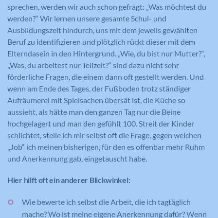
Name
GPS
sprechen, werden wir auch schon gefragt: „Was möchtest du
Name
_gid
werden?“ Wir lernen unsere gesamte Schul- und
Anbieter
YouTube
Ausbildungszeit hindurch, uns mit dem jeweils gewählten
Anbieter
Google Analytics
Beruf zu identifizieren und plötzlich rückt dieser mit dem
Laufzeit
1 Tag
Elterndasein in den Hintergrund. „Wie, du bist nur Mutter?“,
Laufzeit
1 Tag
„Was, du arbeitest nur Teilzeit?“ sind dazu nicht sehr
Registriert eine eindeutige ID auf
mobilen Geräten, um Tracking
förderliche Fragen, die einem dann oft gestellt werden. Und
Registriert eine eindeutige ID, die
Zweck
basierend auf dem geografischen GPS-
verwendet wird, um statistische Daten
wenn am Ende des Tages, der Fußboden trotz ständiger
Zweck
Standort zu ermöglichen.
dazu, wie der Besucher die Website
Aufräumerei mit Spielsachen übersät ist, die Küche so
nutzt, zu generieren.
aussieht, als hätte man den ganzen Tag nur die Beine
hochgelagert und man den gefühlt 100. Streit der Kinder
schlichtet, stelle ich mir selbst oft die Frage, gegen welchen
Name
VISITOR_INFO1_LIVE
„Job“ ich meinen bisherigen, für den es offenbar mehr Ruhm
Name
_ga
und Anerkennung gab, eingetauscht habe.
Anbieter
YouTube
Anbieter
Google Analytics
Hier hilft oft ein anderer Blickwinkel:
Laufzeit
179 Tage
Laufzeit
2 Jahre
Wie bewerte ich selbst die Arbeit, die ich tagtäglich
Versucht, die Benutzerbandbreite auf
mache? Wo ist meine eigene Anerkennung dafür? Wenn
Zweck
Seiten mit integrierten YouTube-Videos
Registriert eine eindeutige ID, die