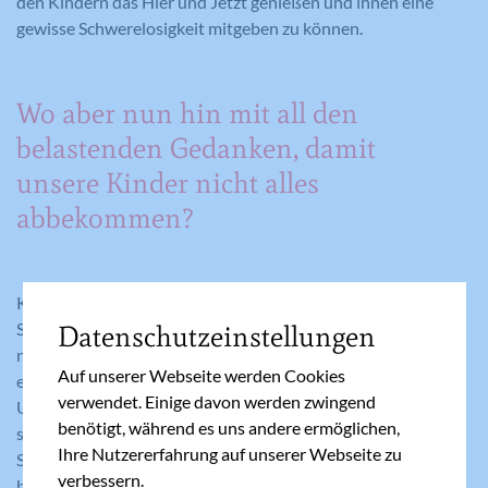
den Kindern das Hier und Jetzt genießen und ihnen eine
gewisse Schwerelosigkeit mitgeben zu können.
Wo aber nun hin mit all den
belastenden Gedanken, damit
unsere Kinder nicht alles
abbekommen?
Können Eltern-Themen rund um Konflikte, Ängste und
Sorgen nicht kindgerecht aufbereitet werden, sollten sie
Datenschutzeinstellungen
nicht im Beisein der Kinder abgehandelt werden, sondern
Auf unserer Webseite werden Cookies
erst, wenn diese mit Sicherheit nichts davon mitbekommen.
verwendet. Einige davon werden zwingend
Um sich schon etwas leichter zu fühlen, hilft es auch oft, es
benötigt, während es uns andere ermöglichen,
sich von der Seele zu schreiben bzw. Notizen zu machen.
Ihre Nutzererfahrung auf unserer Webseite zu
Sorgen lösen sich so selten auf, aber sie lassen sich etwas
verbessern.
besser zur Seite legen und man hat sich auf das verschobene