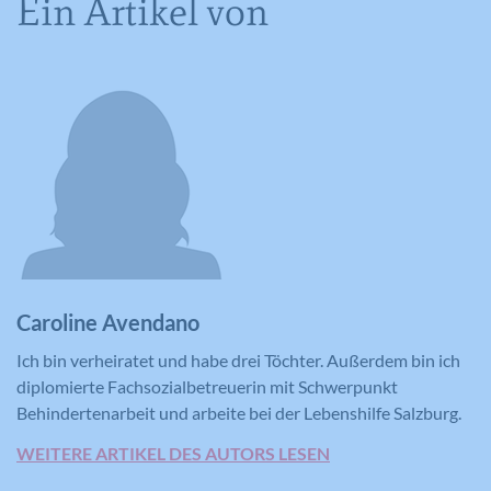
Ein Artikel von
Laufzeit
179 Tage
Laufzeit
2 Jahre
Versucht, die Benutzerbandbreite auf
Zweck
Seiten mit integrierten YouTube-Videos
Registriert eine eindeutige ID, die
zu schätzen.
verwendet wird, um statistische Daten
Zweck
dazu, wie der Besucher die Website
nutzt, zu generieren.
Name
YSC
Anbieter
YouTube
Laufzeit
Session
Caroline Avendano
Registriert eine eindeutige ID, um
Ich bin verheiratet und habe drei Töchter. Außerdem bin ich
Zweck
Statistiken der Videos von YouTube, die
diplomierte Fachsozialbetreuerin mit Schwerpunkt
der Benutzer gesehen hat, zu behalten.
Behindertenarbeit und arbeite bei der Lebenshilfe Salzburg.
WEITERE ARTIKEL DES AUTORS LESEN