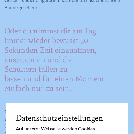
Geschirrspüler eingeräumt hat, oder du hast eine schöne
Blume gesehen)
Oder du nimmst dir am Tag
immer wieder bewusst 30
Sekunden Zeit einzuatmen,
auszuatmen und die
Schultern fallen zu
lassen und für einen Moment
einfach nur zu sein.
Oder wie wäre es, 30 Minuten bewusst mit den Kindern zu
Datenschutzeinstellungen
spielen? Lesen wir die Ostergeschichte vor, malen ein
Osterbild ganz bewusst im hier und jetzt. Eine weitere
Auf unserer Webseite werden Cookies
Möglichkeit wäre du tust dir oder anderen jeden Tag etwas