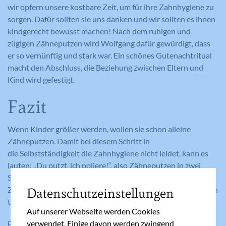
wir opfern unsere kostbare Zeit, um für ihre Zahnhygiene zu
sorgen. Dafür sollten sie uns danken und wir sollten es ihnen
kindgerecht bewusst machen! Nach dem ruhigen und
zügigen Zähneputzen wird Wolfgang dafür gewürdigt, dass
er so vernünftig und stark war. Ein schönes Gutenachtritual
macht den Abschluss, die Beziehung zwischen Eltern und
Kind wird gefestigt.
Fazit
Wenn Kinder größer werden, wollen sie schon alleine
Zähneputzen. Damit bei diesem Schritt in
die Selbstständigkeit die Zahnhygiene nicht leidet, kann es
lauten: „Du putzt, ich poliere!“, also Zähneputzen in zwei
Schritten. Diese Taktik kann man durchaus beibehalten.
Zwischendurch ausspülen und nochmals von vorne beginnen
Datenschutzeinstellungen
tut den Zähnen einfach gut!
Auf unserer Webseite werden Cookies
verwendet. Einige davon werden zwingend
Es geht darum, einander ernst zu nehmen, zu respektieren,