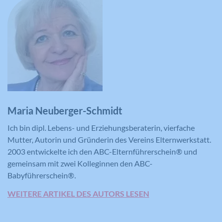
Laufzeit
179 Tage
Laufzeit
2 Jahre
Versucht, die Benutzerbandbreite auf
Zweck
Seiten mit integrierten YouTube-Videos
Registriert eine eindeutige ID, die
zu schätzen.
verwendet wird, um statistische Daten
Zweck
dazu, wie der Besucher die Website
nutzt, zu generieren.
Name
YSC
Maria Neuberger-Schmidt
Anbieter
YouTube
Ich bin dipl. Lebens- und Erziehungsberaterin, vierfache
Laufzeit
Session
Mutter, Autorin und Gründerin des Vereins Elternwerkstatt.
2003 entwickelte ich den ABC-Elternführerschein® und
Registriert eine eindeutige ID, um
gemeinsam mit zwei Kolleginnen den ABC-
Zweck
Statistiken der Videos von YouTube, die
Babyführerschein®.
der Benutzer gesehen hat, zu behalten.
WEITERE ARTIKEL DES AUTORS LESEN
Name
IDE