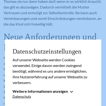
Thomas sie nur dann haben darf, wenn er es wirklich braucht,
das gilt es abzuwägen. Dadurch vermittelt die Mutter
Vertrauen und ermutigt zur Selbstkontrolle. Sie kann auch
Vereinbarungen und somit Einschränkungen vereinbaren, an
die das Kind sich freiwillig hält.
Neue Anforderungen und
Privilegien
Datenschutzeinstellungen
Helfen Sie Ihrem Kind dabei, die Rolle des Großen gerne
Auf unserer Webseite werden Cookies
anzunehmen, die neue Rücksichtnahmen, aber auch
verwendet. Einige davon werden zwingend
Privilegien enthält. Das sollten Sie auch Ihrer Umwelt
benötigt, während es uns andere ermöglichen,
vermitteln, indem Sie zum Beispiel darum bitten, das ältere
Ihre Nutzererfahrung auf unserer Webseite zu
Kind als erstes zu begrüßen. Die Verwandtschaft neigt dazu,
verbessern.
zuerst das Kleine zu bewundern und gibt unabsichtlich dem
Weitere Informationen anzeigen
älteren Kind das Gefühl, unwichtig und ungeliebt zu sein.
Essenziell
Datenschutz
Kein Wunder also, wenn es mit Verhaltensauffälligkeiten
Essenzielle Cookies werden für grundlegende
oder Rückschritten reagiert.