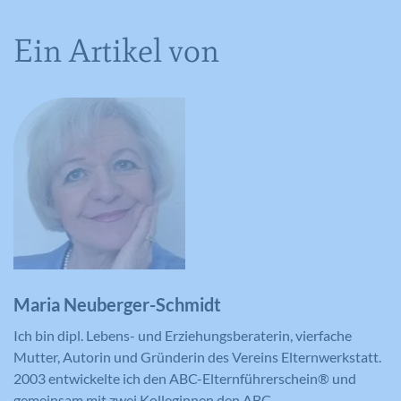
Webseite nach der Anzeige oder dem
Klicken auf eine der Anzeigen des
Ein Artikel von
Zweck
Anbieters zu registrieren und zu
melden, mit dem Zweck der Messung
der Wirksamkeit einer Werbung und
der Anzeige zielgerichteter Werbung
für den Benutzer.
Name
CONSENT
Anbieter
YouTube
Laufzeit
16 Jahre
Maria Neuberger-Schmidt
Registriert anonyme statistische Daten
Zweck
Ich bin dipl. Lebens- und Erziehungsberaterin, vierfache
zum Abspielverhalten von Videos.
Mutter, Autorin und Gründerin des Vereins Elternwerkstatt.
2003 entwickelte ich den ABC-Elternführerschein® und
gemeinsam mit zwei Kolleginnen den ABC-