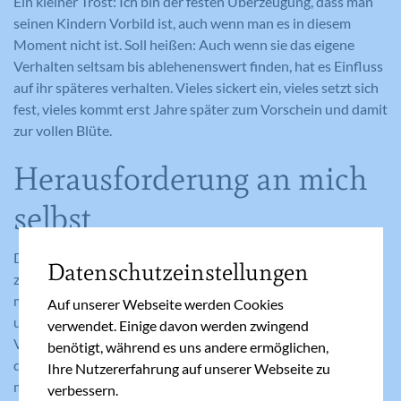
Ein kleiner Trost: Ich bin der festen Überzeugung, dass man
seinen Kindern Vorbild ist, auch wenn man es in diesem
Moment nicht ist. Soll heißen: Auch wenn sie das eigene
Verhalten seltsam bis ablehenenswert finden, hat es Einfluss
auf ihr späteres verhalten. Vieles sickert ein, vieles setzt sich
fest, vieles kommt erst Jahre später zum Vorschein und damit
zur vollen Blüte.
Herausforderung an mich
selbst
Darüber hinaus habe ich mir dennoch eine Art Denkaufgabe
Datenschutzeinstellungen
zurechtgelegt. Besser gesagt wohl: Eine Herausforderung für
mich selbst und etwas, das mich von Zeit zu Zeit beruhigt
Auf unserer Webseite werden Cookies
und mich von der Fährte in Richtung Wahnsinn wieder zur
verwendet. Einige davon werden zwingend
Vernunft bringt. Ich rede mir immer wieder gut zu und ein,
benötigt, während es uns andere ermöglichen,
dass nicht jeder die gleiche Haltung wie ich selbst haben
Ihre Nutzererfahrung auf unserer Webseite zu
muss. Das es verschiedene Arten und Weisen, die Welt zu
verbessern.