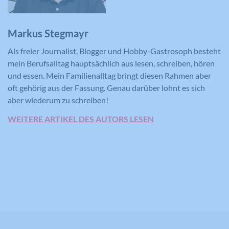
Laufzeit
390 Tage
Verwendet von Google DoubleClick, um
Markus Stegmayr
die Handlungen des Benutzers auf der
Webseite nach der Anzeige oder dem
Als freier Journalist, Blogger und Hobby-Gastrosoph besteht
Klicken auf eine der Anzeigen des
mein Berufsalltag hauptsächlich aus lesen, schreiben, hören
Zweck
Anbieters zu registrieren und zu
und essen. Mein Familienalltag bringt diesen Rahmen aber
melden, mit dem Zweck der Messung
oft gehörig aus der Fassung. Genau darüber lohnt es sich
der Wirksamkeit einer Werbung und
aber wiederum zu schreiben!
der Anzeige zielgerichteter Werbung
für den Benutzer.
WEITERE ARTIKEL DES AUTORS LESEN
Name
CONSENT
Anbieter
YouTube
Laufzeit
16 Jahre
Registriert anonyme statistische Daten