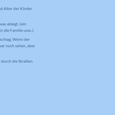
nd Alter der Kinder
as ablegt. (ein
r die Familie usw..)
rschlag. Wenn der
war noch sehen, aber
 durch die Straßen.