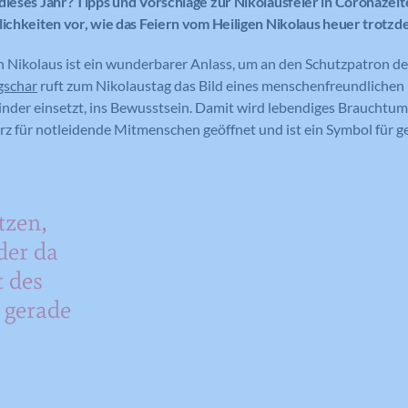
dieses Jahr? Tipps und Vorschläge zur Nikolausfeier in Coronazeit
lichkeiten vor, wie das Feiern vom Heiligen Nikolaus heuer trotzde
n Nikolaus ist ein wunderbarer Anlass, um an den Schutzpatron de
gschar
ruft zum Nikolaustag das Bild eines menschenfreundlichen 
inder einsetzt, ins Bewusstsein. Damit wird lebendiges Brauchtum
rz für notleidende Mitmenschen geöffnet und ist ein Symbol für ge
tzen,
der da
t des
 gerade