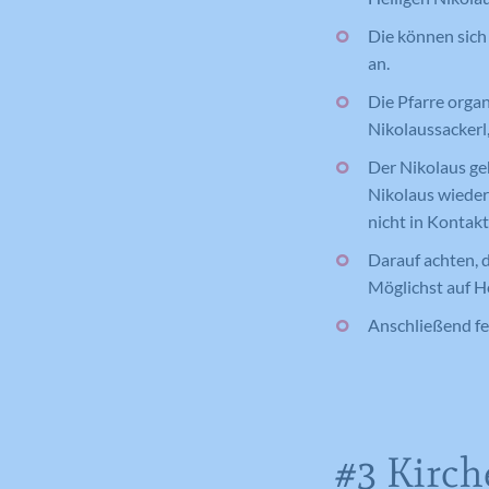
Die können sich 
an.
Die Pfarre organ
Nikolaussackerl,
Der Nikolaus geh
Nikolaus wieder 
nicht in Kontakt
Darauf achten, 
Möglichst auf He
Anschließend fei
#3 Kirch