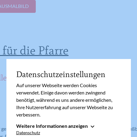
AUSMALBILD
 für die Pfarre
Datenschutzeinstellungen
ler
Auf unserer Webseite werden Cookies
verwendet. Einige davon werden zwingend
benötigt, während es uns andere ermöglichen,
Ihre Nutzererfahrung auf unserer Webseite zu
verbessern.
Weitere Informationen anzeigen
gestalten einen Teller (bspw. einen Pappteller) und ev. eine Gruß
Essenziell
Datenschutz
s. Die Sachen werden dann vor die Türe gestellt.