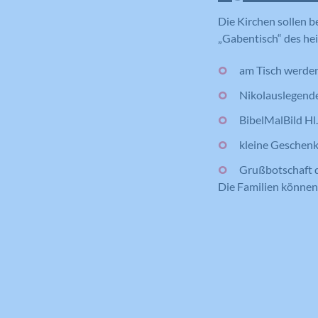
Die Kirchen sollen 
„Gabentisch“ des he
am Tisch werden 
Nikolauslegende
BibelMalBild Hl
kleine Geschenk
Grußbotschaft d
Die Familien können 