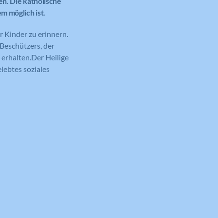
en. Die katholische
m möglich ist.
r Kinder zu erinnern.
Beschützers, der
 erhalten.Der Heilige
lebtes soziales