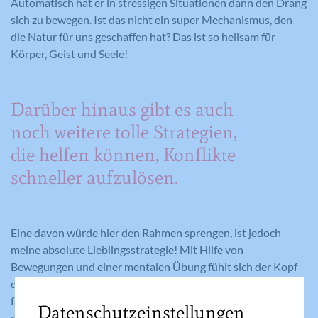
Automatisch hat er in stressigen Situationen dann den Drang
sich zu bewegen. Ist das nicht ein super Mechanismus, den
die Natur für uns geschaffen hat? Das ist so heilsam für
Körper, Geist und Seele!
Darüber hinaus gibt es auch
noch weitere tolle Strategien,
die helfen können, Konflikte
schneller aufzulösen.
Eine davon würde hier den Rahmen sprengen, ist jedoch
meine absolute Lieblingsstrategie! Mit Hilfe von
Bewegungen und einer mentalen Übung fühlt sich der Kopf
danach wie leer an. Es ist sogar so, dass man zwischendurch,
falls man diese Übung gemeinsam macht, zu schmunzeln
Datenschutzeinstellungen
oder lachen beginnt – so geht es mir immer wieder.