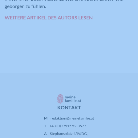
geborgen zu fühlen.
Anbieter
YouTube
WEITERE ARTIKEL DES AUTORS LESEN
Laufzeit
16 Jahre
Registriert anonyme statistische Daten
Zweck
zum Abspielverhalten von Videos.
KONTAKT
M
redaktion@meinefamilie.at
T
+43 (0) 1/515 52-3577
A
Stephansplatz 4/IV/DG,