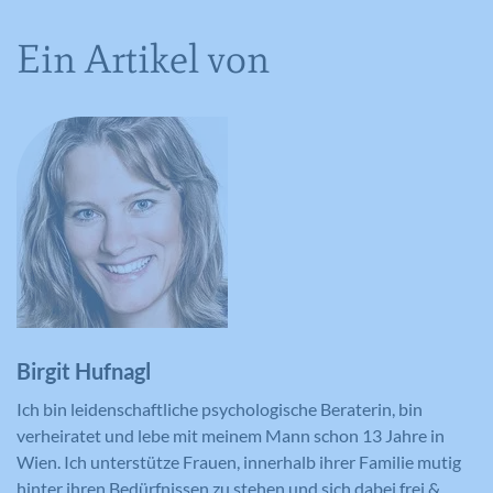
Ein Artikel von
Name
IDE
Anbieter
YouTube
Laufzeit
390 Tage
Verwendet von Google DoubleClick, um
die Handlungen des Benutzers auf der
Webseite nach der Anzeige oder dem
Klicken auf eine der Anzeigen des
Zweck
Anbieters zu registrieren und zu
melden, mit dem Zweck der Messung
der Wirksamkeit einer Werbung und
Birgit Hufnagl
der Anzeige zielgerichteter Werbung
für den Benutzer.
Ich bin leidenschaftliche psychologische Beraterin, bin
verheiratet und lebe mit meinem Mann schon 13 Jahre in
Wien. Ich unterstütze Frauen, innerhalb ihrer Familie mutig
hinter ihren Bedürfnissen zu stehen und sich dabei frei &
Name
CONSENT