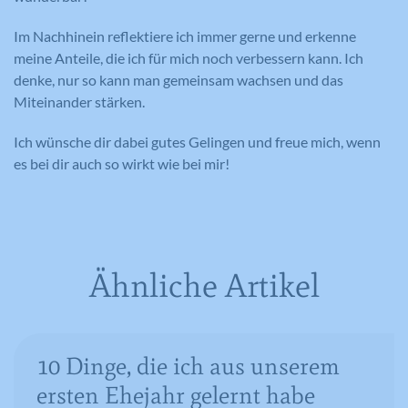
Zweck
Benutzers identifiziert.
Informationen helfen uns, unser
Im Nachhinein reflektiere ich immer gerne und erkenne
Webseitenangebot laufend zu verbessern.
meine Anteile, die ich für mich noch verbessern kann. Ich
Cookie-Informationen anzeigen
Name
_gat_lokal
denke, nur so kann man gemeinsam wachsen und das
Name
PHPSESSID
Miteinander stärken.
Externe Medien
Anbieter
Google Analytics
Diese Cookies werden dazu verwendet, die
Anbieter
Meine Familie
Ich wünsche dir dabei gutes Gelingen und freue mich, wenn
Besucher all unserer Websites nachzuverfolgen.
Laufzeit
1 Minute
es bei dir auch so wirkt wie bei mir!
Sie können dazu verwendet werden, ein Profil des
Laufzeit
Session
Such- und/oder Navigationsverlaufs jedes
Wird von Google Analytics verwendet,
Zweck
um die Anforderungsrate
Besuchers zu erstellen. Es können identifizierbare
Eindeutige ID, die die Sitzung des
Zweck
einzuschränken.
oder eindeutige Daten gesammelt werden.
Benutzers identifiziert.
Anonymisierte Daten werden evtl. mit Dritten
Ähnliche Artikel
geteilt.
Cookie-Informationen anzeigen
Name
NID
Name
_gat
Name
cookie_optin
Anbieter
Google Maps
Anbieter
Google Analytics
Anbieter
Meine Familie
10 Dinge, die ich aus unserem
Laufzeit
6 Monate
ersten Ehejahr gelernt habe
Laufzeit
1 Minute
Laufzeit
1 Jahr