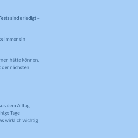
ests sind erledigt –
te immer ein
lernen hätte können.
t der nächsten
Aus dem Alltag
uhige Tage
s wirklich wichtig