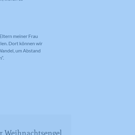
Eltern meiner Frau
len. Dort können wir
r Wandel, um Abstand
“.
r Weihnachtsengel