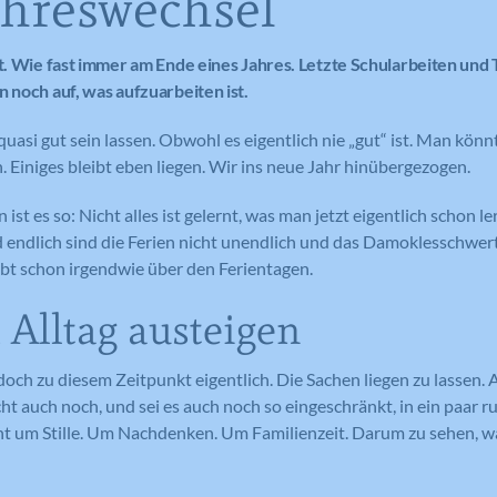
hreswechsel
t. Wie fast immer am Ende eines Jahres. Letzte Schularbeiten und T
n noch auf, was aufzuarbeiten ist.
uasi gut sein lassen. Obwohl es eigentlich nie „gut“ ist. Man könn
Einiges bleibt eben liegen. Wir ins neue Jahr hinübergezogen.
ist es so: Nicht alles ist gelernt, was man jetzt eigentlich schon 
d endlich sind die Ferien nicht unendlich und das Damoklesschwer
bt schon irgendwie über den Ferientagen.
Alltag austeigen
och zu diesem Zeitpunkt eigentlich. Die Sachen liegen zu lassen. 
cht auch noch, und sei es auch noch so eingeschränkt, in ein paar r
t um Stille. Um Nachdenken. Um Familienzeit. Darum zu sehen, wa