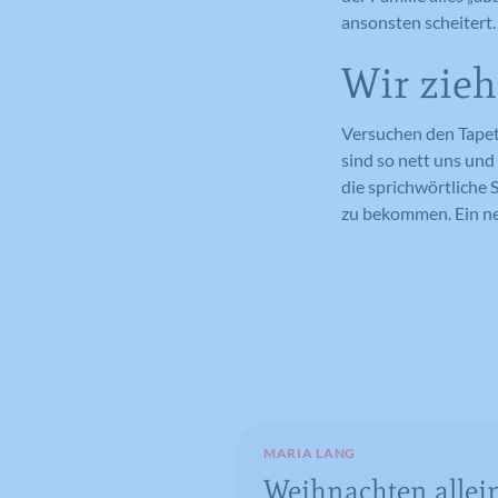
ansonsten scheitert.
Wir zieh
Versuchen den Tapet
sind so nett uns un
die sprichwörtliche 
zu bekommen. Ein neu
MARIA LANG
Weihnachten allein