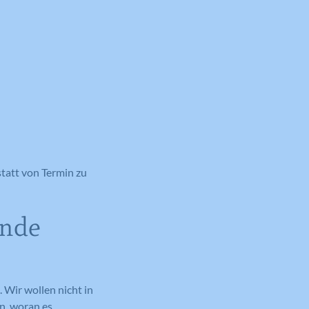
statt von Termin zu
unde
 Wir wollen nicht in
en, woran es