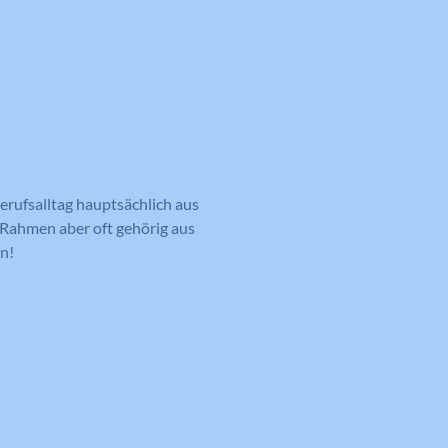
erufsalltag hauptsächlich aus
n Rahmen aber oft gehörig aus
n!