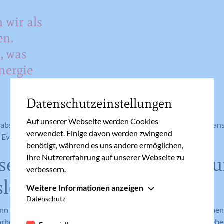
 wir als
en.
, was
nergie
Datenschutzeinstellungen
Auf unserer Webseite werden Cookies
absichtslos“ in den Tag hineinleben und schauen, was passiert, an
verwendet. Einige davon werden zwingend
 Event und von Aktivität zu Aktivität zu hetzen.
benötigt, während es uns andere ermöglichen,
Ihre Nutzererfahrung auf unserer Webseite zu
sere Gespräche sind im Gr
verbessern.
slos“
Weitere Informationen anzeigen
Essenziell
Datenschutz
nn und wo wir uns unterhalten. Wir lassen es auch uns zukommen.
Essenzielle Cookies werden für grundlegende
barbeiten“, das unter dem Jahr nicht aufs Tapet kam und das beheb
Funktionen der Webseite benötigt. Dadurch ist