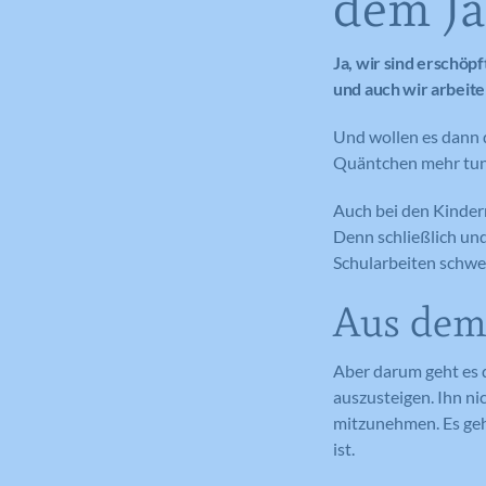
dem Ja
Ja, wir sind erschöpf
und auch wir arbeite
Und wollen es dann q
Quäntchen mehr tun. 
Auch bei den Kindern 
Denn schließlich un
Schularbeiten schwe
Aus dem 
Aber darum geht es d
auszusteigen. Ihn ni
mitzunehmen. Es geh
ist.