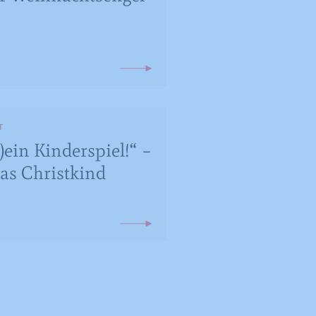
T
)ein Kinderspiel!“ –
das Christkind