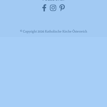
Registriert eine eindeutige ID, um
Zweck
Statistiken der Videos von YouTube, die
der Benutzer gesehen hat, zu behalten.
© Copyright 2026 Katholische Kirche Österreich
Name
IDE
Anbieter
YouTube
Laufzeit
390 Tage
Verwendet von Google DoubleClick, um
die Handlungen des Benutzers auf der
Webseite nach der Anzeige oder dem
Klicken auf eine der Anzeigen des
Zweck
Anbieters zu registrieren und zu
melden, mit dem Zweck der Messung
der Wirksamkeit einer Werbung und
der Anzeige zielgerichteter Werbung