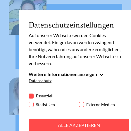
TAGEBUCH
18.06.2025
Datenschutzeinstellungen
Auf unserer Webseite werden Cookies
Markus Stegmayr
verwendet. Einige davon werden zwingend
benötigt, während es uns andere ermöglichen,
Die eigenen Kinder mit Sport vertraut
Ihre Nutzererfahrung auf unserer Webseite zu
machen
verbessern.
Weitere Informationen anzeigen
Essenziell
Datenschutz
Essenzielle Cookies werden für grundlegende
TAGEBUCH
Funktionen der Webseite benötigt. Dadurch ist
Essenziell
13.06.2025
gewährleistet, dass die Webseite einwandfrei
Statistiken
Externe Medien
funktioniert.
Cookie-Informationen anzeigen
Name
fe_typo_user
Barbara Rampl
ALLE AKZEPTIEREN
Statistiken
Anbieter
Meine Familie