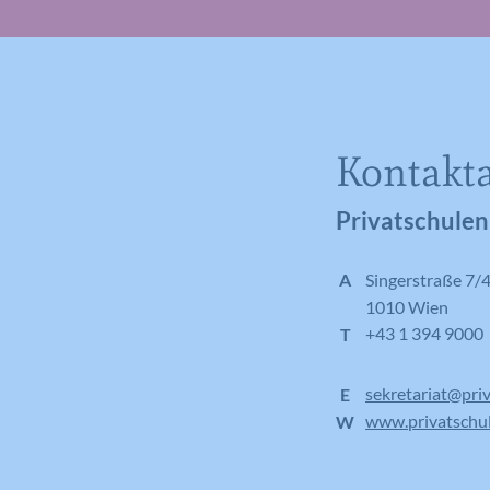
Kontakt
Privatschulen
A
Singerstraße 7/
1010 Wien
+43 1 394 9000
T
sekretariat@priv
E
www.privatschul
W