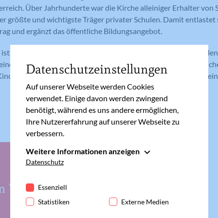
reich. Über Jahrhunderte war die Kirche alleiniger Erhalter von S
er größte und wichtigste Träger privater Schulen. Damit entlastet 
rag und ergänzt das öffentliche Bildungsangebot.
ist zurzeit für neun private Volksschulen, vier Neue Mittelschulen
eine Handelsakademie, eine Höhere Lehranstalt für wirtschaftlich
Datenschutzeinstellungen
Kindergartenpädagogik zuständig. Bei sieben dieser Schulen ist ei
Auf unserer Webseite werden Cookies
verwendet. Einige davon werden zwingend
benötigt, während es uns andere ermöglichen,
Ihre Nutzererfahrung auf unserer Webseite zu
verbessern.
Weitere Informationen anzeigen
Essenziell
Datenschutz
Essenzielle Cookies werden für grundlegende
Funktionen der Webseite benötigt. Dadurch ist
in Wien & NÖ
Essenziell
gewährleistet, dass die Webseite einwandfrei
Statistiken
Externe Medien
funktioniert.