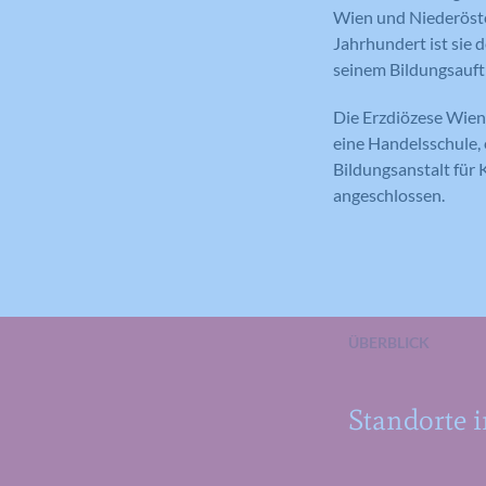
Wien und Niederöster
Jahrhundert ist sie d
seinem Bildungsauft
Die Erzdiözese Wien 
eine Handelsschule, 
Bildungsanstalt für 
angeschlossen.
ÜBERBLICK
Standorte 