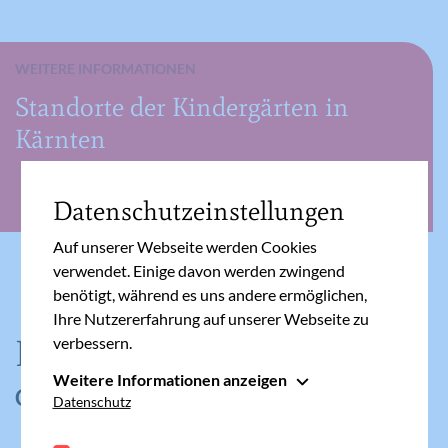
WEITERE INFORMATIONEN
Standorte der Kindergärten in
Kärnten
Datenschutzeinstellungen
Auf unserer Webseite werden Cookies
verwendet. Einige davon werden zwingend
benötigt, während es uns andere ermöglichen,
Ihre Nutzererfahrung auf unserer Webseite zu
Kontaktaufnahme
verbessern.
Weitere Informationen anzeigen
Caritas Kärnten
Essenziell
Datenschutz
Essenzielle Cookies werden für grundlegende
Funktionen der Webseite benötigt. Dadurch ist