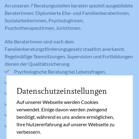
An unseren 7 Beratungsstellen beraten speziell ausgebildete
BeraterInnen: Diplomierte Ehe- und FamilienberaterInnen,
SozialarbeiterInnen, PsychologInnen,
PsychotherapeutInnen, JuristInnen.
Alle BeraterInnen sind nach dem
Familienberatungsförderungsgesetz staatlich anerkannt.
Regelmäßige Teamsitzungen, Supervision und Fortbildungen
dienen der Qualitätssicherung.
Psychologische Beratung bei Lebensfragen,
Sinnkrisen, Beziehungs- und Familienproblemen
Datenschutzeinstellungen
Information bei sozialen Fragen
Auf unserer Webseite werden Cookies
Rechtsberatung in Familienangelegenheiten
verwendet. Einige davon werden zwingend
Geförderte Familien-Mediation
benötigt, während es uns andere ermöglichen,
Ihre Nutzererfahrung auf unserer Webseite zu
Verpflichtende Elternberatung
verbessern.