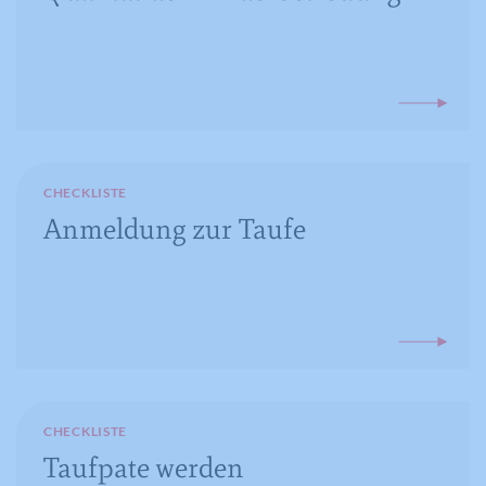
Anbieter
YouTube
Laufzeit
16 Jahre
Registriert anonyme statistische Daten
Zweck
zum Abspielverhalten von Videos.
CHECKLISTE
Anmeldung zur Taufe
CHECKLISTE
Taufpate werden