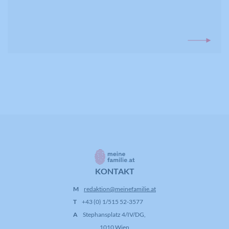
KONTAKT
M
redaktion@meinefamilie.at
T
+43 (0) 1/515 52-3577
A
Stephansplatz 4/IV/DG,
1010 Wien