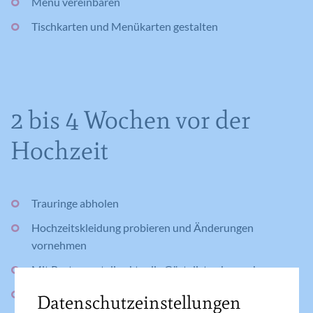
Menü vereinbaren
Tischkarten und Menükarten gestalten
2 bis 4 Wochen vor der
Hochzeit
Trauringe abholen
Hochzeitskleidung probieren und Änderungen
vornehmen
Mit Restaurant die aktuelle Gästeliste absprechen
Sitzordnung der Gäste festlegen
Datenschutzeinstellungen