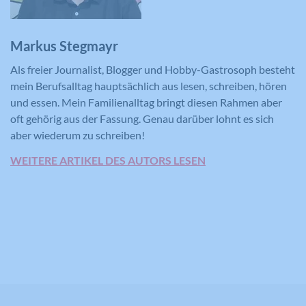
Markus Stegmayr
Name
CONSENT
Als freier Journalist, Blogger und Hobby-Gastrosoph besteht
mein Berufsalltag hauptsächlich aus lesen, schreiben, hören
Anbieter
YouTube
und essen. Mein Familienalltag bringt diesen Rahmen aber
oft gehörig aus der Fassung. Genau darüber lohnt es sich
Laufzeit
16 Jahre
aber wiederum zu schreiben!
Registriert anonyme statistische Daten
Zweck
WEITERE ARTIKEL DES AUTORS LESEN
zum Abspielverhalten von Videos.