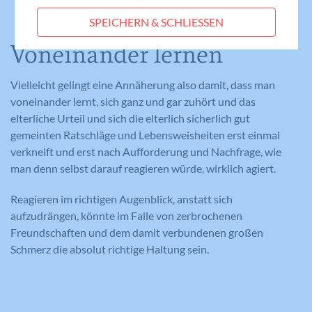
Statistik-Cookies helfen uns zu verstehen, wie
SPEICHERN & SCHLIESSEN
Benutzer mit unserer Webseite interagieren,
Laufzeit
Session
indem Informationen anonym gesammelt und
Voneinander lernen
gemeldet werden. Die gesammelten
Eindeutige ID, die die Sitzung des
Zweck
Benutzers identifiziert.
Informationen helfen uns, unser
Vielleicht gelingt eine Annäherung also damit, dass man
Webseitenangebot laufend zu verbessern.
voneinander lernt, sich ganz und gar zuhört und das
Cookie-Informationen anzeigen
Name
_gat_lokal
elterliche Urteil und sich die elterlich sicherlich gut
gemeinten Ratschläge und Lebensweisheiten erst einmal
Name
PHPSESSID
Externe Medien
Anbieter
Google Analytics
verkneift und erst nach Aufforderung und Nachfrage, wie
Diese Cookies werden dazu verwendet, die
Anbieter
Meine Familie
man denn selbst darauf reagieren würde, wirklich agiert.
Besucher all unserer Websites nachzuverfolgen.
Laufzeit
1 Minute
Sie können dazu verwendet werden, ein Profil des
Laufzeit
Session
Reagieren im richtigen Augenblick, anstatt sich
Such- und/oder Navigationsverlaufs jedes
Wird von Google Analytics verwendet,
aufzudrängen, könnte im Falle von zerbrochenen
Zweck
um die Anforderungsrate
Besuchers zu erstellen. Es können identifizierbare
Eindeutige ID, die die Sitzung des
Freundschaften und dem damit verbundenen großen
Zweck
einzuschränken.
oder eindeutige Daten gesammelt werden.
Benutzers identifiziert.
Schmerz die absolut richtige Haltung sein.
Anonymisierte Daten werden evtl. mit Dritten
geteilt.
Cookie-Informationen anzeigen
Name
NID
Name
_gat
Name
cookie_optin