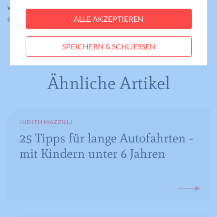
Cookie-Informationen anzeigen
wiederum in meiner Weltsicht beeinflusst und es mir
Name
fe_typo_user
ermöglicht, manch andere, neue Perspektive einzunehmen?
ALLE AKZEPTIEREN
Statistiken
Anbieter
Meine Familie
Statistik-Cookies helfen uns zu verstehen, wie
SPEICHERN & SCHLIESSEN
Benutzer mit unserer Webseite interagieren,
Laufzeit
Session
indem Informationen anonym gesammelt und
gemeldet werden. Die gesammelten
Eindeutige ID, die die Sitzung des
Zweck
Ähnliche Artikel
Benutzers identifiziert.
Informationen helfen uns, unser
Webseitenangebot laufend zu verbessern.
Cookie-Informationen anzeigen
Name
_gat_lokal
JUDITH MAZZILLI
Name
PHPSESSID
Externe Medien
Anbieter
Google Analytics
25 Tipps für lange Autofahrten -
Diese Cookies werden dazu verwendet, die
Anbieter
Meine Familie
mit Kindern unter 6 Jahren
Besucher all unserer Websites nachzuverfolgen.
Laufzeit
1 Minute
Sie können dazu verwendet werden, ein Profil des
Laufzeit
Session
Such- und/oder Navigationsverlaufs jedes
Wird von Google Analytics verwendet,
Zweck
um die Anforderungsrate
Besuchers zu erstellen. Es können identifizierbare
Eindeutige ID, die die Sitzung des
Zweck
einzuschränken.
oder eindeutige Daten gesammelt werden.
Benutzers identifiziert.
Anonymisierte Daten werden evtl. mit Dritten