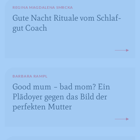
geteilt.
REGINA MAGDALENA SMRCKA
Cookie-Informationen anzeigen
Name
NID
Name
_gat
Gute Nacht Rituale vom Schlaf-
Name
cookie_optin
gut Coach
Anbieter
Google Maps
Anbieter
Google Analytics
Anbieter
Meine Familie
Laufzeit
6 Monate
Laufzeit
1 Minute
Laufzeit
1 Jahr
Wird zum Entsperren von Google Maps
Wird von Google Analytics verwendet,
Dieses Cookie wird verwendet, um Ihre
Zweck
Inhalten verwendet.
Zweck
um die Anforderungsrate
Zweck
Cookie-Einstellungen für diese Website
einzuschränken.
zu speichern.
BARBARA RAMPL
Good mum – bad mom? Ein
Name
GPS
Plädoyer gegen das Bild der
Name
_gid
Anbieter
YouTube
perfekten Mutter
Anbieter
Google Analytics
Laufzeit
1 Tag
Laufzeit
1 Tag
Registriert eine eindeutige ID auf
mobilen Geräten, um Tracking
Registriert eine eindeutige ID, die