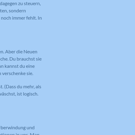
 dagegen zu steuern,
eten, sondern
 noch immer fehlt. In
ren. Aber die Neuen
lche. Du brauchst sie
nn kannst du eine
h verschenke sie.
. (Dass du mehr, als
schst, ist logisch.
l Überwindung und
otionen in uns. Man