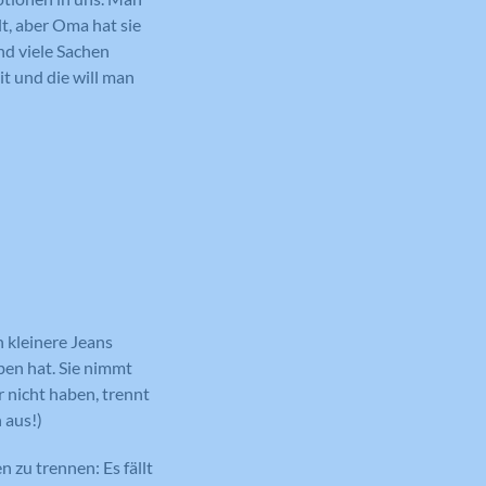
t, aber Oma hat sie
nd viele Sachen
t und die will man
n kleinere Jeans
eben hat. Sie nimmt
 nicht haben, trennt
 aus!)
 zu trennen: Es fällt