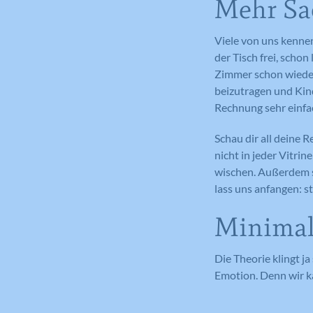
Mehr Sa
Viele von uns kennen
der Tisch frei, scho
Zimmer schon wieder
beizutragen und Kind
Rechnung sehr einfa
Schau dir all deine 
nicht in jeder Vitri
wischen. Außerdem s
lass uns anfangen: s
Minimali
Die Theorie klingt ja
Emotion. Denn wir ka