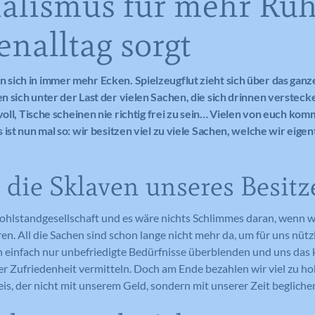
alismus für mehr Ruh
enalltag sorgt
sich in immer mehr Ecken. Spielzeugflut zieht sich über das gan
 sich unter der Last der vielen Sachen, die sich drinnen verstec
 voll, Tische scheinen nie richtig frei zu sein… Vielen von euch ko
ist nun mal so: wir besitzen viel zu viele Sachen, welche wir eigent
 die Sklaven unseres Besitz
ohlstandgesellschaft und es wäre nichts Schlimmes daran, wenn wi
n. All die Sachen sind schon lange nicht mehr da, um für uns nützl
 einfach nur unbefriedigte Bedürfnisse überblenden und uns das k
r Zufriedenheit vermitteln. Doch am Ende bezahlen wir viel zu ho
is, der nicht mit unserem Geld, sondern mit unserer Zeit begliche