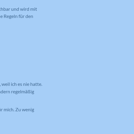
achbar und wird mit
he Regeln für den
eil ich es nie hatte.
indern regelmäßig
ür mich. Zu wenig