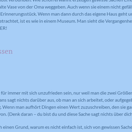
Anbieter
Google Analytics
lte Vase von der Oma weggeben. Auch wenn sie einem nicht gefäll
Laufzeit
1 Tag
in Erinnerungsstück. Wenn man dann durch das eigene Haus geht u
Laufzeit
1 Tag
trachtet, ist es wie in einem Museum. Man sieht die Vergangenhei
Registriert eine eindeutige ID auf
BER!
mobilen Geräten, um Tracking
Registriert eine eindeutige ID, die
Zweck
basierend auf dem geografischen GPS-
verwendet wird, um statistische Daten
Zweck
Standort zu ermöglichen.
dazu, wie der Besucher die Website
ssen
nutzt, zu generieren.
Name
VISITOR_INFO1_LIVE
Name
_ga
Anbieter
YouTube
Anbieter
Google Analytics
für immer mit sich unzufrieden sein, nur weil man die zwei Größe
Laufzeit
179 Tage
eans sagt nichts darüber aus, ob man an sich arbeitet, oder aufgeg
Laufzeit
2 Jahre
g. Wenn man aufhört Dingen einen Wert zuzuschreiben, den sie gar
Versucht, die Benutzerbandbreite auf
von. (Denk daran – du bist du und diese Sache sagt nichts über dich
Zweck
Seiten mit integrierten YouTube-Videos
Registriert eine eindeutige ID, die
zu schätzen.
verwendet wird, um statistische Daten
Zweck
 einen Grund, warum es nicht einfach ist, sich von gewissen Sachen
dazu, wie der Besucher die Website