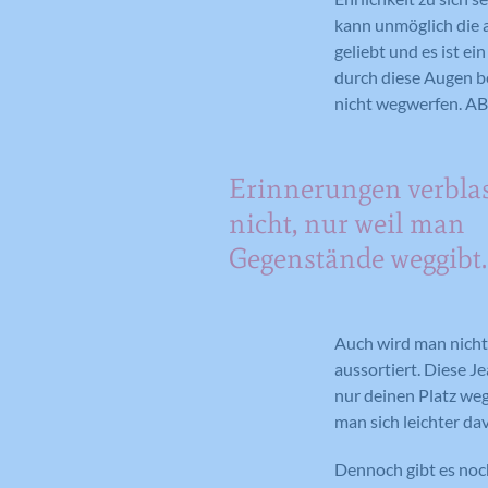
kann unmöglich die a
geliebt und es ist e
durch diese Augen be
nicht wegwerfen. A
Erinnerungen verbla
nicht, nur weil man
Gegenstände weggibt.
Auch wird man nicht 
aussortiert. Diese J
nur deinen Platz we
man sich leichter da
Dennoch gibt es noch