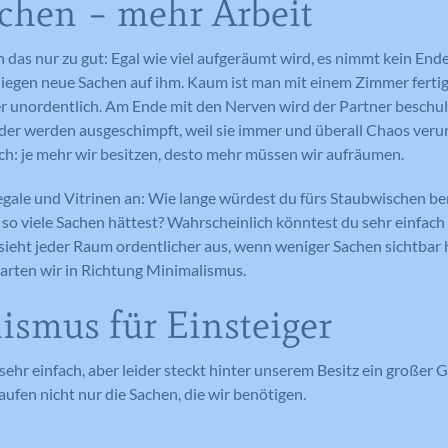
chen – mehr Arbeit
 das nur zu gut: Egal wie viel aufgeräumt wird, es nimmt kein En
n liegen neue Sachen auf ihm. Kaum ist man mit einem Zimmer fertig
 unordentlich. Am Ende mit den Nerven wird der Partner beschul
er werden ausgeschimpft, weil sie immer und überall Chaos verur
ch: je mehr wir besitzen, desto mehr müssen wir aufräumen.
Regale und Vitrinen an: Wie lange würdest du fürs Staubwischen b
ne so viele Sachen hättest? Wahrscheinlich könntest du sehr einfach
ieht jeder Raum ordentlicher aus, wenn weniger Sachen sichtbar
tarten wir in Richtung Minimalismus.
smus für Einsteiger
 sehr einfach, aber leider steckt hinter unserem Besitz ein großer 
ufen nicht nur die Sachen, die wir benötigen.