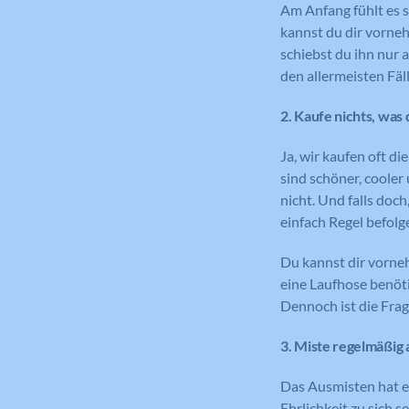
Am Anfang fühlt es s
kannst du dir vorneh
schiebst du ihn nur 
den allermeisten Fälle
2. Kaufe nichts, was 
Ja, wir kaufen oft d
sind schöner, cooler
nicht. Und falls doc
einfach Regel befolg
Du kannst dir vorneh
eine Laufhose benöti
Dennoch ist die Frag
3. Miste regelmäßig 
Das Ausmisten hat et
Ehrlichkeit zu sich