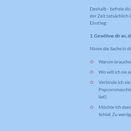
Deshalb - befreie dic
der Zeit tatsächlich 
Einstieg:
1. Gewöhne dir an, d
Nimm die Sache in di
Warum brauche i
Wo will ich sie
Verbinde ich sie
Popcornmaschine,
lief.)
Möchte ich dami
Schlaf. Zu weni