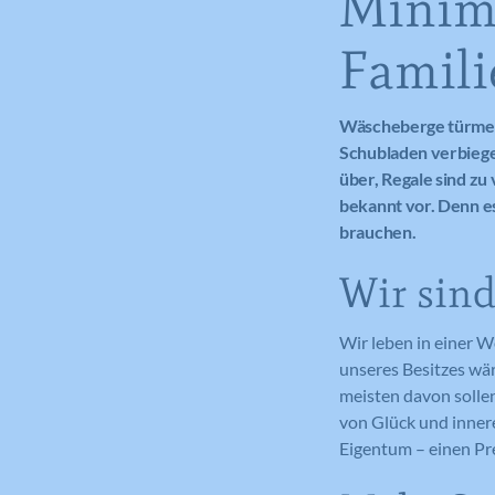
Minim
Famili
Wäscheberge türmen 
Schubladen verbiegen
über, Regale sind zu
bekannt vor. Denn es 
brauchen.
Wir sind
Wir leben in einer W
unseres Besitzes wäre
meisten davon sollen
von Glück und innere
Eigentum – einen Pre