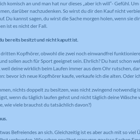
Laufzeit
Session
ich komisch an und man hat nur dieses „aber ich will“- Gefühl. Um
Such- und/oder Navigationsverlaufs jedes
Wird von Google Analytics verwendet,
men, darüber nachzudenken. So wirst du dir den Kauf nicht verbi
Zweck
um die Anforderungsrate
Besuchers zu erstellen. Es können identifizierbare
Eindeutige ID, die die Sitzung des
auf. Du kannst sagen, du wirst die Sache morgen holen, wenn sie dir
Zweck
einzuschränken.
oder eindeutige Daten gesammelt werden.
Benutzers identifiziert.
n ist es nicht der Fall.
Anonymisierte Daten werden evtl. mit Dritten
geteilt.
du bereits besitzt und nicht kaputt ist.
Cookie-Informationen anzeigen
Name
NID
Name
_gat
Name
cookie_optin
ie dritten Kopfhörer, obwohl die zwei noch einwandfrei funktionie
 und sollen auch für Sport geeignet sein. Ehrlich? Du hast schon we
Anbieter
Google Maps
Anbieter
Google Analytics
Anbieter
Meine Familie
h, weil deine wirklich beim Laufen immer aus dem Ohr rutschen, da
Laufzeit
6 Monate
en: bevor ich neue Kopfhörer kaufe, verkaufe ich die alten. Oder ic
Laufzeit
1 Minute
Laufzeit
1 Jahr
Wird zum Entsperren von Google Maps
men, nichts doppelt zu besitzen, was nicht zwingend notwendig ist
Wird von Google Analytics verwendet,
Dieses Cookie wird verwendet, um Ihre
Zweck
Inhalten verwendet.
Zweck
um die Anforderungsrate
gst, wenn du täglich laufen gehst und nicht täglich deine Wäsche wä
Zweck
Cookie-Einstellungen für diese Website
einzuschränken.
e, wie viele brauchst du tatsächlich davon?)
zu speichern.
aus.
Name
GPS
Name
_gid
was Befreiendes an sich. Gleichzeitig ist es aber auch mit so vie
Anbieter
YouTube
 selbst verbunden. Wie schon erwähnt erzeugen gewisse Sachen Em