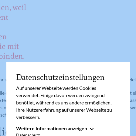
en, weil
ent
en
ie mit
binden.
Datenschutzeinstellungen
ehr schwer sich von all den Sachen zu trennen. Dennoch spricht viel
Auf unserer Webseite werden Cookies
s die eigene Zeit und Energie. Denn dieses ewige Aufräumen raubt ei
verwendet. Einige davon werden zwingend
fertig, dreht sich im Kreis und fühlt sich am Ende oft alleine gela
benötigt, während es uns andere ermöglichen,
sind das Ergebnis und das Familienleben leidet darunter. Denn
Ihre Nutzererfahrung auf unserer Webseite zu
rscht einfach keine gute Stimmung in der Familie.
verbessern.
dich!
Weitere Informationen anzeigen
Essenziell
Datenschutz