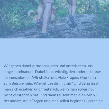
Zweck
einzuschränken.
oder eindeutige Daten gesammelt werden.
Benutzers identifiziert.
Anonymisierte Daten werden evtl. mit Dritten
geteilt.
Cookie-Informationen anzeigen
Name
NID
Name
_gat
Name
cookie_optin
Anbieter
Google Maps
Anbieter
Google Analytics
Anbieter
Meine Familie
Laufzeit
6 Monate
Laufzeit
1 Minute
Laufzeit
1 Jahr
Wird zum Entsperren von Google Maps
Wird von Google Analytics verwendet,
Dieses Cookie wird verwendet, um Ihre
Zweck
Inhalten verwendet.
Zweck
um die Anforderungsrate
Zweck
Cookie-Einstellungen für diese Website
Wir gehen dabei gerne spazieren und unterhalten uns
einzuschränken.
zu speichern.
lange miteinander. Dabei ist es wichtig, den anderen besser
kennenzulernen. Wir stellen uns viele Fragen. Eine kann
Name
GPS
zum Beispiel sein: Wie geht es dir mit mir? Und dann lässt
Name
_gid
man sich erzählen und fragt nach, wenn man etwas noch
Anbieter
YouTube
nicht verstanden hat. Und dann tauscht man die Rollen –
Anbieter
Google Analytics
der andere stellt Fragen und man selbst beginnt zu erzählen.
Laufzeit
1 Tag