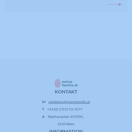
KONTAKT
M
redaktion@meinefamilie.at
T
+43 (0) 1/515 52-3577
A
Stephansplatz 4/IV/DG,
1010 Wien
INFORMATION