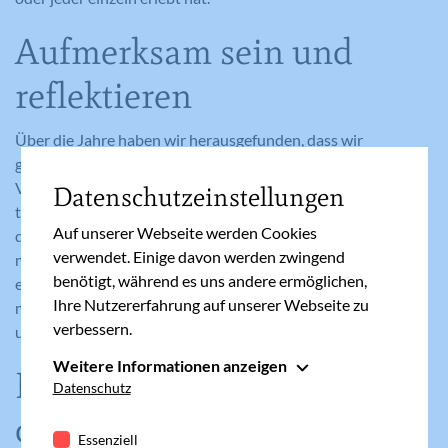
Aufmerksam sein und
reflektieren
Über die Jahre haben wir herausgefunden, dass wir
gemeinsam gerne andere Leute beobachten und ihr
Verhalten reflektieren und durchdenken. Dieses „Hobby“
Datenschutzeinstellungen
trägt dazu bei, dass wir voneinander lernen. Man erfährt was
Auf unserer Webseite werden Cookies
dem Partner wichtig ist, was ihn bewegt. Mit der Zeit wird
verwendet. Einige davon werden zwingend
man dadurch aufmerksamer und für den Partner
benötigt, während es uns andere ermöglichen,
einfühlsamer. Wir kommen dadurch immer wieder
Ihre Nutzererfahrung auf unserer Webseite zu
miteinander in „Fühlung“ und überlegen so auch, wie wir
verbessern.
unser gemeinsames Leben gestalten wollen.
Weitere Informationen anzeigen
Lange Gespräche erfüllen
Essenziell
Datenschutz
Essenzielle Cookies werden für grundlegende
die Partnerschaft
Funktionen der Webseite benötigt. Dadurch ist
Essenziell