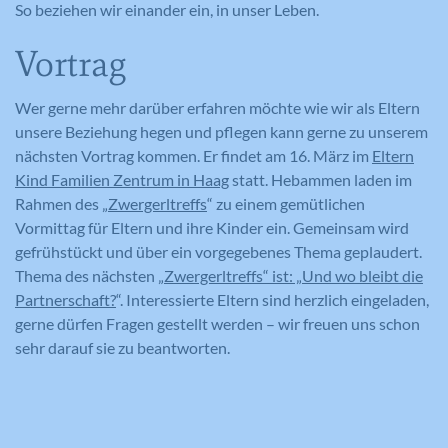
Laufzeit
1 Tag
So beziehen wir einander ein, in unser Leben.
Registriert eine eindeutige ID auf
mobilen Geräten, um Tracking
Registriert eine eindeutige ID, die
Vortrag
Zweck
basierend auf dem geografischen GPS-
verwendet wird, um statistische Daten
Zweck
Standort zu ermöglichen.
dazu, wie der Besucher die Website
Wer gerne mehr darüber erfahren möchte wie wir als Eltern
nutzt, zu generieren.
unsere Beziehung hegen und pflegen kann gerne zu unserem
nächsten Vortrag kommen. Er findet am 16. März im
Eltern
Name
VISITOR_INFO1_LIVE
Kind Familien Zentrum in Haag
statt. Hebammen laden im
Name
_ga
Rahmen des „
Zwergerltreffs
“ zu einem gemütlichen
Anbieter
YouTube
Vormittag für Eltern und ihre Kinder ein. Gemeinsam wird
Anbieter
Google Analytics
gefrühstückt und über ein vorgegebenes Thema geplaudert.
Laufzeit
179 Tage
Thema des nächsten „
Zwergerltreffs“ ist: „Und wo bleibt die
Laufzeit
2 Jahre
Partnerschaft?
“. Interessierte Eltern sind herzlich eingeladen,
Versucht, die Benutzerbandbreite auf
gerne dürfen Fragen gestellt werden – wir freuen uns schon
Zweck
Seiten mit integrierten YouTube-Videos
Registriert eine eindeutige ID, die
sehr darauf sie zu beantworten.
zu schätzen.
verwendet wird, um statistische Daten
Zweck
dazu, wie der Besucher die Website
nutzt, zu generieren.
Name
YSC