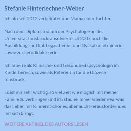
Zweck
Anbieters zu registrieren und zu
Stefanie Hinterlechner-Weber
melden, mit dem Zweck der Messung
der Wirksamkeit einer Werbung und
Ich bin seit 2012 verheiratet und Mama einer Tochter.
der Anzeige zielgerichteter Werbung
für den Benutzer.
Nach dem Diplomstudium der Psychologie an der
Universität Innsbruck, absolvierte ich 2007 noch die
Ausbildung zur Dipl. Legasthenie- und Dyskalkulietrainerin,
sowie zur Lerndidaktikerin.
Name
CONSENT
Ich arbeite als Klinische- und Gesundheitspsychologin im
Anbieter
YouTube
Kinderbereich, sowie als Referentin für die Diözese
Laufzeit
16 Jahre
Innsbruck.
Registriert anonyme statistische Daten
Es ist mir sehr wichtig, so viel Zeit wie möglich mit meiner
Zweck
zum Abspielverhalten von Videos.
Familie zu verbringen und ich staune immer wieder neu, was
das Leben mit Kindern Schönes, aber auch Herausforderndes
mit sich bringt.
WEITERE ARTIKEL DES AUTORS LESEN