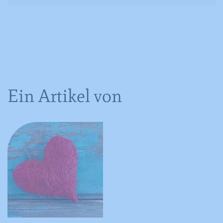
Anbieter
YouTube
Laufzeit
Session
Registriert eine eindeutige ID, um
Zweck
Statistiken der Videos von YouTube, die
der Benutzer gesehen hat, zu behalten.
Ein Artikel von
Name
IDE
Anbieter
YouTube
Laufzeit
390 Tage
Verwendet von Google DoubleClick, um
die Handlungen des Benutzers auf der
Webseite nach der Anzeige oder dem
Klicken auf eine der Anzeigen des