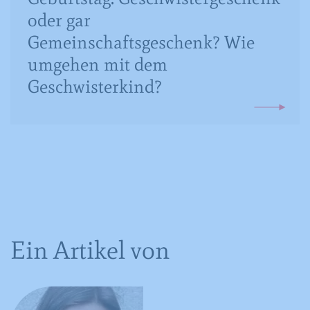
Anbieter
YouTube
oder gar
Gemeinschaftsgeschenk? Wie
Laufzeit
16 Jahre
umgehen mit dem
Registriert anonyme statistische Daten
Zweck
Geschwisterkind?
zum Abspielverhalten von Videos.
Ein Artikel von