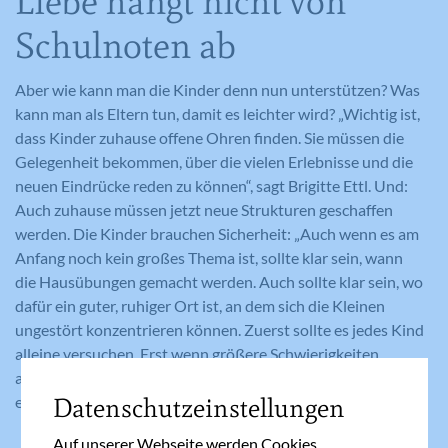
Liebe hängt nicht von
Schulnoten ab
Aber wie kann man die Kinder denn nun unterstützen? Was
kann man als Eltern tun, damit es leichter wird? „Wichtig ist,
dass Kinder zuhause offene Ohren finden. Sie müssen die
Gelegenheit bekommen, über die vielen Erlebnisse und die
neuen Eindrücke reden zu können“, sagt Brigitte Ettl. Und:
Auch zuhause müssen jetzt neue Strukturen geschaffen
werden. Die Kinder brauchen Sicherheit: „Auch wenn es am
Anfang noch kein großes Thema ist, sollte klar sein, wann
die Hausübungen gemacht werden. Auch sollte klar sein, wo
dafür ein guter, ruhiger Ort ist, an dem sich die Kleinen
ungestört konzentrieren können. Zuerst sollte es jedes Kind
alleine versuchen. Erst wenn größere Schwierigkeiten
auftauchen, kann es sinnvoll sein, unterstützend und
Datenschutzeinstellungen
ermutigend zu erklären.“
Auf unserer Webseite werden Cookies