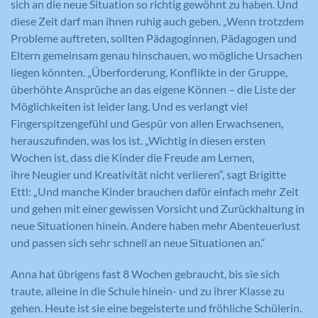
Zweck
sich an die neue Situation so richtig gewöhnt zu haben. Und
Inhalten verwendet.
Zweck
um die Anforderungsrate
Zweck
Cookie-Einstellungen für diese Website
diese Zeit darf man ihnen ruhig auch geben. „Wenn trotzdem
einzuschränken.
zu speichern.
Probleme auftreten, sollten Pädagoginnen, Pädagogen und
Eltern gemeinsam genau hinschauen, wo mögliche Ursachen
Name
GPS
liegen könnten. „Überforderung, Konflikte in der Gruppe,
Name
_gid
überhöhte Ansprüche an das eigene Können – die Liste der
Anbieter
YouTube
Möglichkeiten ist leider lang. Und es verlangt viel
Anbieter
Google Analytics
Fingerspitzengefühl und Gespür von allen Erwachsenen,
Laufzeit
1 Tag
herauszufinden, was los ist. „Wichtig in diesen ersten
Laufzeit
1 Tag
Wochen ist, dass die Kinder die Freude am Lernen,
Registriert eine eindeutige ID auf
ihre Neugier und Kreativität nicht verlieren“, sagt Brigitte
mobilen Geräten, um Tracking
Registriert eine eindeutige ID, die
Zweck
Ettl: „Und manche Kinder brauchen dafür einfach mehr Zeit
basierend auf dem geografischen GPS-
verwendet wird, um statistische Daten
Zweck
und gehen mit einer gewissen Vorsicht und Zurückhaltung in
Standort zu ermöglichen.
dazu, wie der Besucher die Website
neue Situationen hinein. Andere haben mehr Abenteuerlust
nutzt, zu generieren.
und passen sich sehr schnell an neue Situationen an.“
Anna hat übrigens fast 8 Wochen gebraucht, bis sie sich
Name
VISITOR_INFO1_LIVE
traute, alleine in die Schule hinein- und zu ihrer Klasse zu
Name
_ga
Anbieter
YouTube
gehen. Heute ist sie eine begeisterte und fröhliche Schülerin.