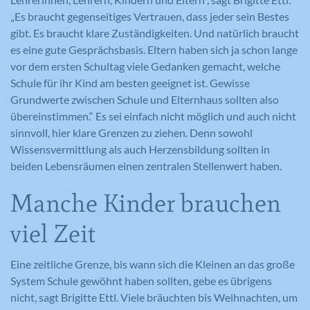
Webseitenangebot laufend zu verbessern.
„Es braucht gegenseitiges Vertrauen, dass jeder sein Bestes
Cookie-Informationen anzeigen
Name
_gat_lokal
gibt. Es braucht klare Zuständigkeiten. Und natürlich braucht
es eine gute Gesprächsbasis. Eltern haben sich ja schon lange
Name
PHPSESSID
Externe Medien
Anbieter
Google Analytics
vor dem ersten Schultag viele Gedanken gemacht, welche
Diese Cookies werden dazu verwendet, die
Anbieter
Meine Familie
Schule für ihr Kind am besten geeignet ist. Gewisse
Besucher all unserer Websites nachzuverfolgen.
Laufzeit
1 Minute
Grundwerte zwischen Schule und Elternhaus sollten also
Sie können dazu verwendet werden, ein Profil des
Laufzeit
Session
übereinstimmen.“ Es sei einfach nicht möglich und auch nicht
Such- und/oder Navigationsverlaufs jedes
Wird von Google Analytics verwendet,
sinnvoll, hier klare Grenzen zu ziehen. Denn sowohl
Zweck
um die Anforderungsrate
Besuchers zu erstellen. Es können identifizierbare
Eindeutige ID, die die Sitzung des
Wissensvermittlung als auch Herzensbildung sollten in
Zweck
einzuschränken.
oder eindeutige Daten gesammelt werden.
Benutzers identifiziert.
beiden Lebensräumen einen zentralen Stellenwert haben.
Anonymisierte Daten werden evtl. mit Dritten
geteilt.
Manche Kinder brauchen
Cookie-Informationen anzeigen
Name
NID
Name
_gat
Name
cookie_optin
viel Zeit
Anbieter
Google Maps
Anbieter
Google Analytics
Anbieter
Meine Familie
Eine zeitliche Grenze, bis wann sich die Kleinen an das große
Laufzeit
6 Monate
Laufzeit
1 Minute
Laufzeit
1 Jahr
System Schule gewöhnt haben sollten, gebe es übrigens
nicht, sagt Brigitte Ettl. Viele bräuchten bis Weihnachten, um
Wird zum Entsperren von Google Maps
Wird von Google Analytics verwendet,
Dieses Cookie wird verwendet, um Ihre