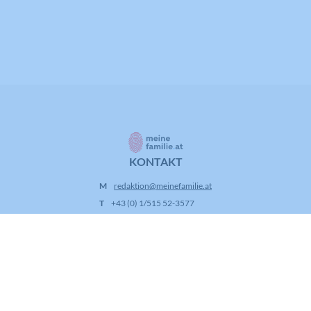
KONTAKT
M
redaktion@meinefamilie.at
T
+43 (0) 1/515 52-3577
A
Stephansplatz 4/IV/DG,
1010 Wien
INFORMATION
Kontakt
Redaktion