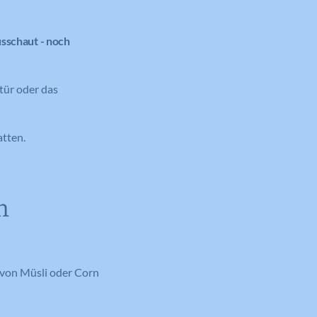
usschaut - noch
tür oder das
atten.
n
 von Müsli oder Corn