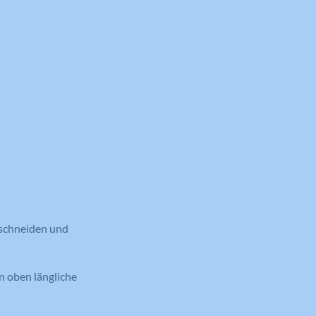
sschneiden und
n oben längliche