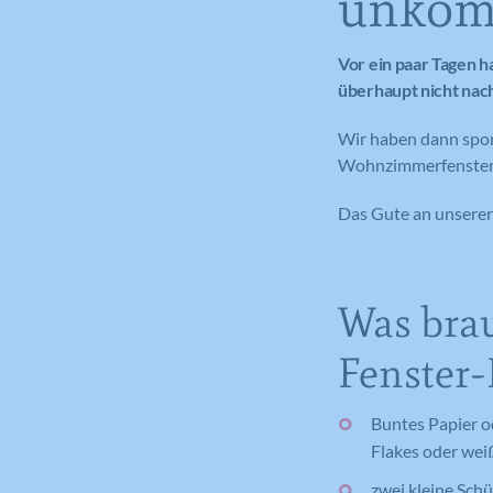
unkomp
Vor ein paar Tagen h
überhaupt nicht nac
Wir haben dann spont
Wohnzimmerfenster 
Das Gute an unserer 
Was brau
Fenster
Buntes Papier o
Flakes oder wei
zwei kleine Schü