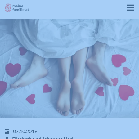
07.10.2019
Elisabeth und Johannes Hackl