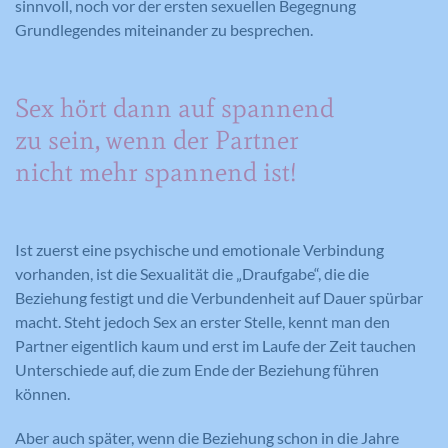
sinnvoll, noch vor der ersten sexuellen Begegnung
Grundlegendes miteinander zu besprechen.
Sex hört dann auf spannend
zu sein, wenn der Partner
nicht mehr spannend ist!
Ist zuerst eine psychische und emotionale Verbindung
vorhanden, ist die Sexualität die „Draufgabe“, die die
Beziehung festigt und die Verbundenheit auf Dauer spürbar
macht. Steht jedoch Sex an erster Stelle, kennt man den
Partner eigentlich kaum und erst im Laufe der Zeit tauchen
Unterschiede auf, die zum Ende der Beziehung führen
können.
Aber auch später, wenn die Beziehung schon in die Jahre