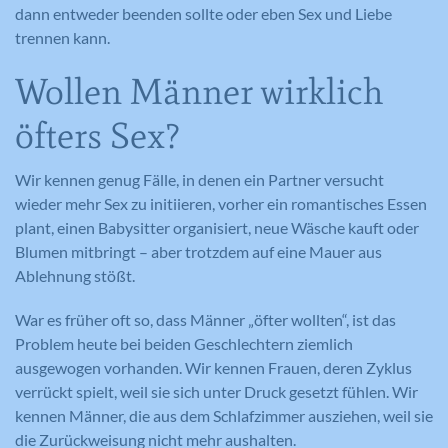
dann entweder beenden sollte oder eben Sex und Liebe
trennen kann.
Wollen Männer wirklich
öfters Sex?
Wir kennen genug Fälle, in denen ein Partner versucht
wieder mehr Sex zu initiieren, vorher ein romantisches Essen
plant, einen Babysitter organisiert, neue Wäsche kauft oder
Blumen mitbringt – aber trotzdem auf eine Mauer aus
Ablehnung stößt.
War es früher oft so, dass Männer „öfter wollten“, ist das
Problem heute bei beiden Geschlechtern ziemlich
ausgewogen vorhanden. Wir kennen Frauen, deren Zyklus
verrückt spielt, weil sie sich unter Druck gesetzt fühlen. Wir
kennen Männer, die aus dem Schlafzimmer ausziehen, weil sie
die Zurückweisung nicht mehr aushalten.