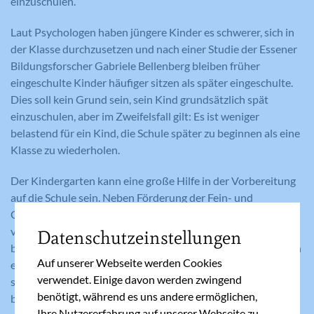
einzuschulen.
Laut Psychologen haben jüngere Kinder es schwerer, sich in
der Klasse durchzusetzen und nach einer Studie der Essener
Bildungsforscher Gabriele Bellenberg bleiben früher
eingeschulte Kinder häufiger sitzen als später eingeschulte.
Dies soll kein Grund sein, sein Kind grundsätzlich spät
einzuschulen, aber im Zweifelsfall gilt: Es ist weniger
belastend für ein Kind, die Schule später zu beginnen als eine
Klasse zu wiederholen.
Der Kindergarten kann eine große Hilfe in der Vorbereitung
auf die Schule sein. Neben Förderung der Fein- und
Grobmotorik sowie der Sprache lernen die Kinder,
verschiedene Lebenssituation auf eigene Faust zu
Datenschutzeinstellungen
bewältigen, einen Platz in der Gruppe zu finden sowie Regeln
Auf unserer Webseite werden Cookies
einzuhalten. Eltern können hier ihren Kindern ein Vorbild
verwendet. Einige davon werden zwingend
sein, indem sie aufgestellte Regeln selbst vorleben – wie
benötigt, während es uns andere ermöglichen,
beispielsweise ihren Schützling regelmäßig und pünktlich in
Ihre Nutzererfahrung auf unserer Webseite zu