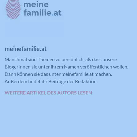
Versucht, die Benutzerbandbreite auf
Zweck
Seiten mit integrierten YouTube-Videos
Registriert eine eindeutige ID, die
zu schätzen.
verwendet wird, um statistische Daten
Zweck
dazu, wie der Besucher die Website
nutzt, zu generieren.
Name
YSC
meinefamilie.at
Anbieter
YouTube
Manchmal sind Themen zu persönlich, als dass unsere
BlogerInnen sie unter ihrem Namen veröffentlichen wollen.
Laufzeit
Session
Dann können sie das unter meinefamilie.at machen.
Außerdem findet ihr Beiträge der Redaktion.
Registriert eine eindeutige ID, um
Zweck
Statistiken der Videos von YouTube, die
WEITERE ARTIKEL DES AUTORS LESEN
der Benutzer gesehen hat, zu behalten.
Name
IDE
Anbieter
YouTube