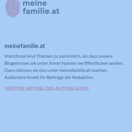
der Anzeige zielgerichteter Werbung
für den Benutzer.
Name
CONSENT
meinefamilie.at
Anbieter
YouTube
Manchmal sind Themen zu persönlich, als dass unsere
Laufzeit
16 Jahre
BlogerInnen sie unter ihrem Namen veröffentlichen wollen.
Dann können sie das unter meinefamilie.at machen.
Registriert anonyme statistische Daten
Außerdem findet ihr Beiträge der Redaktion.
Zweck
zum Abspielverhalten von Videos.
WEITERE ARTIKEL DES AUTORS LESEN