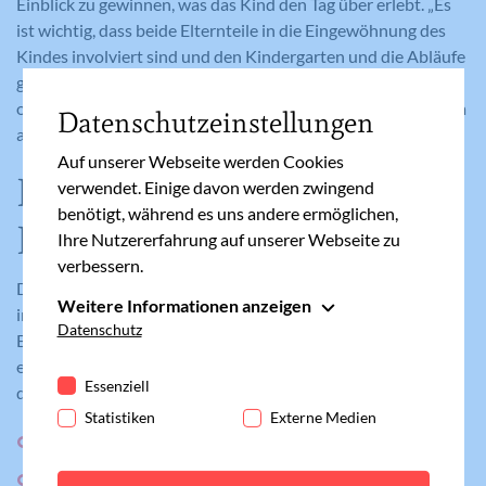
Einblick zu gewinnen, was das Kind den Tag über erlebt. „Es
ist wichtig, dass beide Elternteile in die Eingewöhnung des
Kindes involviert sind und den Kindergarten und die Abläufe
gut kennen. Die ersten Trennungen sind für Kind und Eltern
oftmals nicht einfach. Manchmal hilft es auch, wenn der Papa
Datenschutzeinstellungen
anfangs diesen Teil der Eingewöhnungszeit übernimmt.“
Auf unserer Webseite werden Cookies
Kann der Kindergarten alle
verwendet. Einige davon werden zwingend
benötigt, während es uns andere ermöglichen,
Bedürfnisse befriedigen?
Ihre Nutzererfahrung auf unserer Webseite zu
verbessern.
Der Kindergarten ist als erste Bildungseinrichtung
Weitere Informationen anzeigen
interessant, weil dort etwas anderes passiert als zuhause.
Essenziell
Datenschutz
Eltern fragen sich jedoch, ob der Kindergarten ihrem Kind
Essenzielle Cookies werden für grundlegende
erfüllen kann, was es braucht. Koller-Zazworka erklärt die
Funktionen der Webseite benötigt. Dadurch ist
Essenziell
drei psychischen Grundbedürfnisse von Kindern:
gewährleistet, dass die Webseite einwandfrei
Statistiken
Externe Medien
funktioniert.
Zugehörigkeit
Cookie-Informationen anzeigen
Name
fe_typo_user
Schutz und Bindung