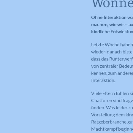
Wonne-
Ohne Interaktion wär
machen, wie wir – au
kindliche Entwicklu
Letzte Woche haben
wieder-danach bitten
dass das Runterwerf
von zentraler Bedeut
kennen, zum anderen
Interaktion.
Viele Eltern fühlen 
Chatforen sind frag
finden. Was leider z
Vorstellung dem kind
Ratgeberbranche gute
Machtkampf beginnen,