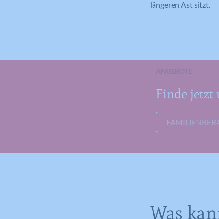
längeren Ast sitzt.
ANGEBOTE
Finde jetzt
FAMILIENBER
Was kann