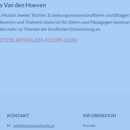
is Van den Hoeven
Versucht, die Benutzerbandbreite auf
Zweck
Seiten mit integrierten YouTube-Videos
Registriert eine eindeutige ID, die
s Mutter zweier Töchter, Erziehungswissenschaftlerin und Bloggeri
zu schätzen.
verwendet wird, um statistische Daten
ferentin und Trainerin biete ich für Eltern und Pädagogen Semina
Zweck
dazu, wie der Besucher die Website
eles mehr zu Themen der kindlichen Entwicklung an.
nutzt, zu generieren.
ITERE ARTIKEL DES AUTORS LESEN
Name
YSC
Anbieter
YouTube
Laufzeit
Session
Registriert eine eindeutige ID, um
Zweck
Statistiken der Videos von YouTube, die
der Benutzer gesehen hat, zu behalten.
KONTAKT
INFORMATION
Name
IDE
M
redaktion@meinefamilie.at
Kontakt