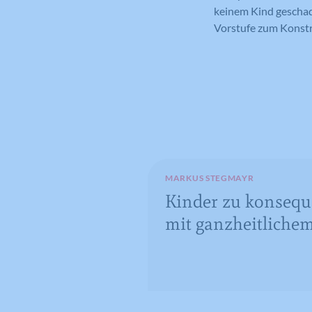
keinem Kind geschad
Vorstufe zum Konstr
MARKUS STEGMAYR
Kinder zu konseq
mit ganzheitlichem