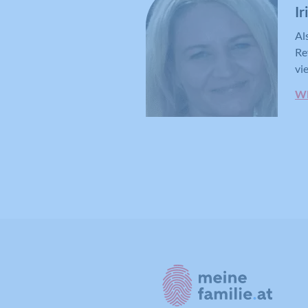
Ir
Al
Re
vi
WE