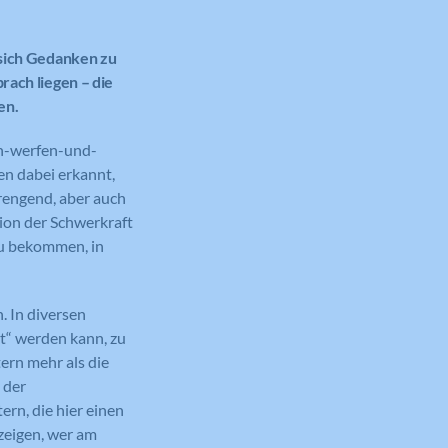
 sich Gedanken zu
rach liegen – die
en.
n-werfen-und-
en dabei erkannt,
rengend, aber auch
tion der Schwerkraft
zu bekommen, in
. In diversen
t“ werden kann, zu
tern mehr als die
 der
ern, die hier einen
zeigen, wer am