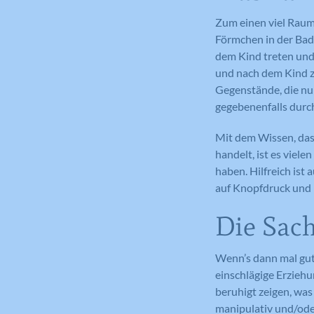
Zum einen viel Raum
Förmchen in der Bade
dem Kind treten und
und nach dem Kind z
Gegenstände, die nu
gegebenenfalls durch 
Mit dem Wissen, das
handelt, ist es viele
haben. Hilfreich ist 
auf Knopfdruck und
Die Sac
Wenn’s dann mal gut 
einschlägige Erzieh
beruhigt zeigen, was 
manipulativ und/ode