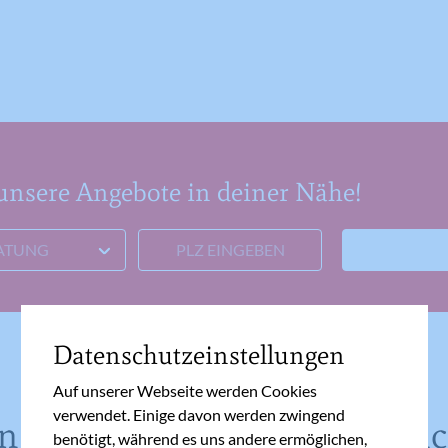
 unsere Angebote in deiner Nähe!
PLZ EINGEBEN
ATUNG
Datenschutzeinstellungen
Auf unserer Webseite werden Cookies
verwendet. Einige davon werden zwingend
 also in dieser Zeit hilfrei
benötigt, während es uns andere ermöglichen,