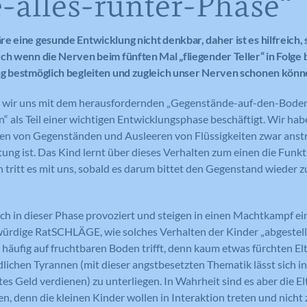
alles-runter-Phase“
e eine gesunde Entwicklung nicht denkbar, daher ist es hilfreich,
ch wenn die Nerven beim fünften Mal „fliegender Teller“ in Folge b
ng bestmöglich begleiten und zugleich unser Nerven schonen könn
 wir uns mit dem herausfordernden „Gegenstände-auf-den-Bode
“ als Teil einer wichtigen Entwicklungsphase beschäftigt. Wir hab
en von Gegenständen und Ausleeren von Flüssigkeiten zwar anst
ung ist. Das Kind lernt über dieses Verhalten zum einen die Funk
 tritt es mit uns, sobald es darum bittet den Gegenstand wieder 
sich in dieser Phase provoziert und steigen in einen Machtkampf ein
würdige RatSCHLÄGE, wie solches Verhalten der Kinder „abgestell
u häufig auf fruchtbaren Boden trifft, denn kaum etwas fürchten El
lichen Tyrannen (mit dieser angstbesetzten Thematik lässt sich in
s Geld verdienen) zu unterliegen. In Wahrheit sind es aber die Elt
 denn die kleinen Kinder wollen in Interaktion treten und nicht 