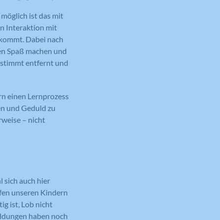
möglich ist das mit
n Interaktion mit
 kommt. Dabei nach
den Spaß machen und
estimmt entfernt und
rn einen Lernprozess
ren und Geduld zu
rweise – nicht
 sich auch hier
rfen unseren Kindern
ig ist, Lob nicht
eldungen haben noch