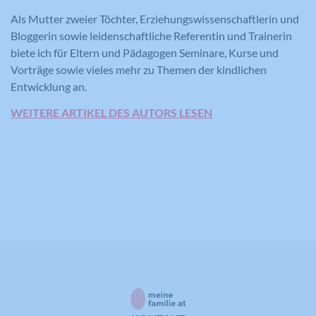
nutzt, zu generieren.
Als Mutter zweier Töchter, Erziehungswissenschaftlerin und
Bloggerin sowie leidenschaftliche Referentin und Trainerin
Name
YSC
biete ich für Eltern und Pädagogen Seminare, Kurse und
Vorträge sowie vieles mehr zu Themen der kindlichen
Anbieter
YouTube
Entwicklung an.
Laufzeit
Session
WEITERE ARTIKEL DES AUTORS LESEN
Registriert eine eindeutige ID, um
Zweck
Statistiken der Videos von YouTube, die
der Benutzer gesehen hat, zu behalten.
Name
IDE
Anbieter
YouTube
Laufzeit
390 Tage