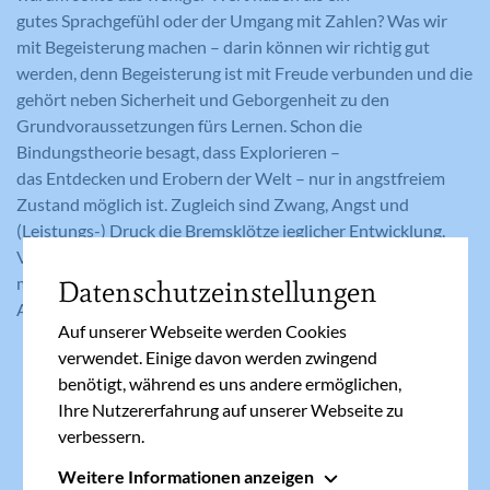
gutes Sprachgefühl oder der Umgang mit Zahlen? Was wir
mit Begeisterung machen – darin können wir richtig gut
werden, denn Begeisterung ist mit Freude verbunden und die
gehört neben Sicherheit und Geborgenheit zu den
Grundvoraussetzungen fürs Lernen. Schon die
Bindungstheorie besagt, dass Explorieren –
das Entdecken und Erobern der Welt – nur in angstfreiem
Zustand möglich ist. Zugleich sind Zwang, Angst und
(Leistungs-) Druck die Bremsklötze jeglicher Entwicklung.
Vielleicht können wir unserem Familienalltag ganz bewusst
mehr Raum für das „Spielerische“ geben? Für das Leichte, das
Datenschutzeinstellungen
Absichtslose, das Unbekümmerte und nicht zu Ernsthafte.
Auf unserer Webseite werden Cookies
verwendet. Einige davon werden zwingend
benötigt, während es uns andere ermöglichen,
Ihre Nutzererfahrung auf unserer Webseite zu
verbessern.
Ähnliche Artikel
Weitere Informationen anzeigen