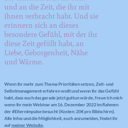
und an die Zeit, die ihr mit
Anbieter
Google Maps
Anbieter
Google Analytics
Anbieter
Meine Familie
ihnen verbracht habt. Und sie
Laufzeit
6 Monate
Laufzeit
1 Minute
Laufzeit
1 Jahr
erinnern sich an dieses
Wird zum Entsperren von Google Maps
besondere Gefühl, mit der ihr
Wird von Google Analytics verwendet,
Dieses Cookie wird verwendet, um Ihre
Zweck
Inhalten verwendet.
Zweck
um die Anforderungsrate
Zweck
Cookie-Einstellungen für diese Website
diese Zeit gefüllt habt, an
einzuschränken.
zu speichern.
Liebe, Geborgenheit, Nähe
und Wärme.
Name
GPS
Name
_gid
Anbieter
YouTube
Anbieter
Google Analytics
Wenn ihr mehr zum Thema Prioritäten setzen, Zeit- und
Laufzeit
1 Tag
Selbstmanagement erfahren wollt und wenn ihr das Gefühl
Laufzeit
1 Tag
habt, dass euch das gerade jetzt guttun würde, freue ich mich
Registriert eine eindeutige ID auf
wenn ihr mein Webinar am 16. Dezember 2022 im Rahmen
mobilen Geräten, um Tracking
Registriert eine eindeutige ID, die
Zweck
der #Elternimpulse besucht (Kosten: 20€ pro Bildschirm).
basierend auf dem geografischen GPS-
verwendet wird, um statistische Daten
Zweck
Alle Infos und die Möglichkeit, euch anzumelden, findet ihr
Standort zu ermöglichen.
dazu, wie der Besucher die Website
auf
meiner Website
.
nutzt, zu generieren.