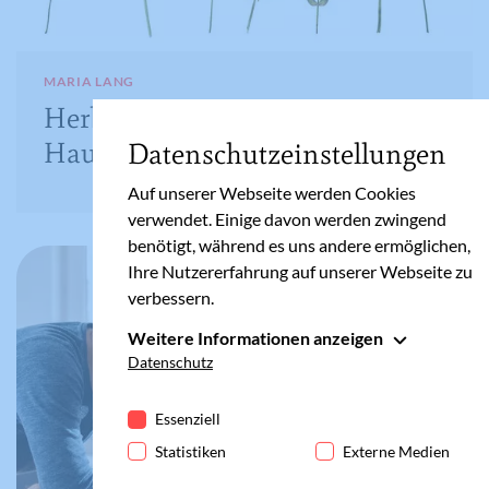
MARIA LANG
Herbarium: Idee für den
Hausunterricht
Datenschutzeinstellungen
Auf unserer Webseite werden Cookies
verwendet. Einige davon werden zwingend
benötigt, während es uns andere ermöglichen,
Ihre Nutzererfahrung auf unserer Webseite zu
verbessern.
Weitere Informationen anzeigen
Essenziell
Datenschutz
Essenzielle Cookies werden für grundlegende
Funktionen der Webseite benötigt. Dadurch ist
Essenziell
gewährleistet, dass die Webseite einwandfrei
Statistiken
Externe Medien
funktioniert.