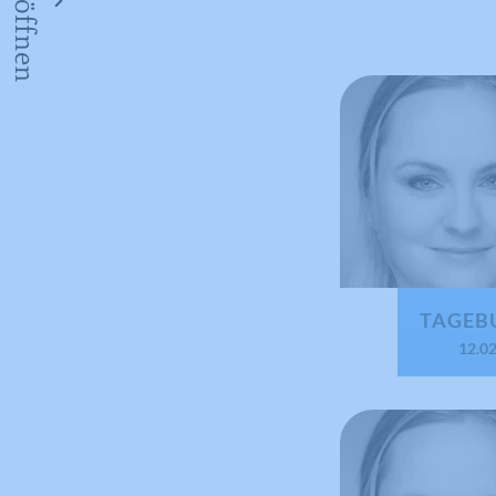
TAGEB
12.0