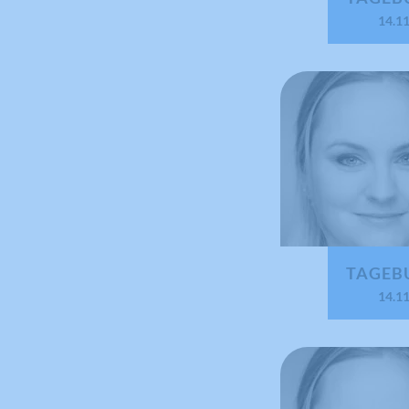
14.1
TAGEB
14.1