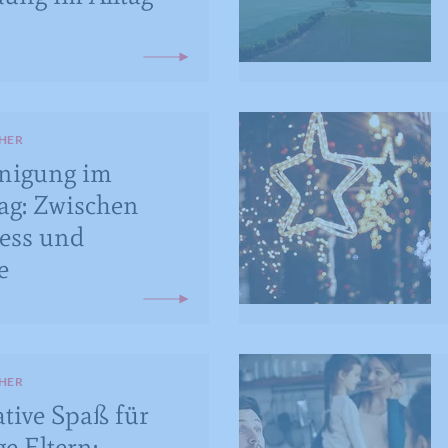
HER
nigung im
tag: Zwischen
ress und
e
HER
ative Spaß für
ge Eltern: