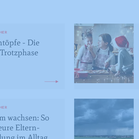
HER
ntöpfe - Die
Trotzphase
HER
m wachsen: So
 eure Eltern-
ung im Alltag