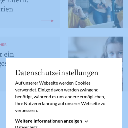
rien
HER
r ein
es Osterfest
Datenschutzeinstellungen
Auf unserer Webseite werden Cookies
verwendet. Einige davon werden zwingend
benötigt, während es uns andere ermöglichen,
Ihre Nutzererfahrung auf unserer Webseite zu
verbessern.
1
2
3
4
5
Weitere Informationen anzeigen
Essenziell
Datenschutz