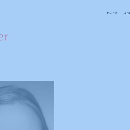
HOME
AN
er