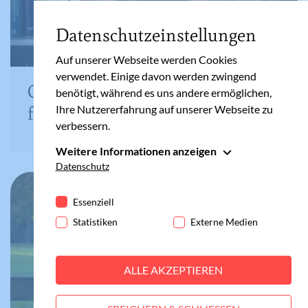
Datenschutzeinstellungen
Auf unserer Webseite werden Cookies
verwendet. Einige davon werden zwingend
Gottesdienste zu Weihnachten
benötigt, während es uns andere ermöglichen,
Ihre Nutzererfahrung auf unserer Webseite zu
für Kinder
verbessern.
Weitere Informationen anzeigen
Essenziell
Datenschutz
Essenzielle Cookies werden für grundlegende
Funktionen der Webseite benötigt. Dadurch ist
Essenziell
gewährleistet, dass die Webseite einwandfrei
Statistiken
Externe Medien
funktioniert.
Cookie-Informationen anzeigen
Name
fe_typo_user
ALLE AKZEPTIEREN
Statistiken
Anbieter
Meine Familie
Statistik-Cookies helfen uns zu verstehen, wie