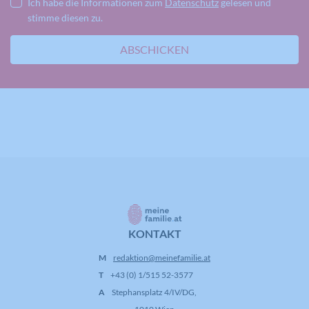
Ich habe die Informationen zum
Datenschutz
gelesen und
stimme diesen zu.
ABSCHICKEN
KONTAKT
M
redaktion@meinefamilie.at
T
+43 (0) 1/515 52-3577
A
Stephansplatz 4/IV/DG,